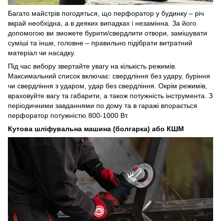
Багато майстрів погодяться, що перфоратор у будинку – річ
вкрай необхідна, а в деяких випадках і незамінна. За його
допомогою ви зможете бурити/свердлити отвори, замішувати
суміші та інше, головне – правильно підібрати витратний
матеріал чи насадку.
Під час вибору звертайте увагу на кількість режимів.
Максимальний список включає: свердління без удару, буріння
чи свердління з ударом, удар без свердління. Окрім режимів,
враховуйте вагу та габарити, а також потужність інструмента. З
періодичними завданнями по дому та в гаражі впорається
перфоратор потужністю 800-1000 Вт.
Кутова шліфувальна машина (болгарка) або КШМ