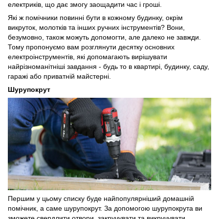
електриків, що дає змогу заощадити час і гроші.
Які ж помічники повинні бути в кожному будинку, окрім
викруток, молотків та інших ручних інструментів? Вони,
безумовно, також можуть допомогти, але далеко не завжди.
Тому пропонуємо вам розглянути десятку основних
електроінструментів, які допомагають вирішувати
найрізноманітніші завдання - будь то в квартирі, будинку, саду,
гаражі або приватній майстерні.
Шурупокрут
Першим у цьому списку буде найпопулярніший домашній
помічник, а саме шурупокрут. За допомогою шурупокрута ви
зможете свердлити отвори, закручувати та викручувати