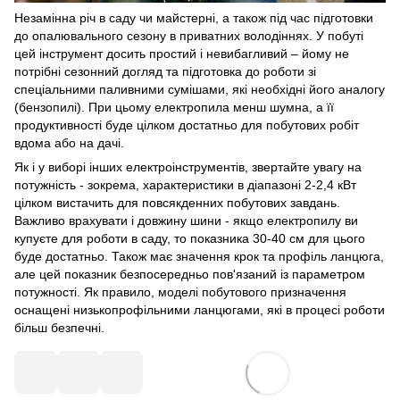
Незамінна річ в саду чи майстерні, а також під час підготовки
до опалювального сезону в приватних володіннях. У побуті
цей інструмент досить простий і невибагливий – йому не
потрібні сезонний догляд та підготовка до роботи зі
спеціальними паливними сумішами, які необхідні його аналогу
(бензопилі). При цьому електропила менш шумна, а її
продуктивності буде цілком достатньо для побутових робіт
вдома або на дачі.
Як і у виборі інших електроінструментів, звертайте увагу на
потужність - зокрема, характеристики в діапазоні 2-2,4 кВт
цілком вистачить для повсякденних побутових завдань.
Важливо врахувати і довжину шини - якщо електропилу ви
купуєте для роботи в саду, то показника 30-40 см для цього
буде достатньо. Також має значення крок та профіль ланцюга,
але цей показник безпосередньо пов'язаний із параметром
потужності. Як правило, моделі побутового призначення
оснащені низькопрофільними ланцюгами, які в процесі роботи
більш безпечні.