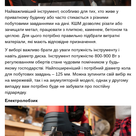
Найважливіший інструмент, особливо для тих, хто живе у
приватному будинку або часто стикається з різними
побутовими завданнями на дачі. КШМ дозволяє різати або
зачищати метал, працювати з плиткою, каменем, бетоном та
цеглою. Для цього потрібно правильно підібрати витратні
матеріали, які мають відповідне призначення.
У виборі важливо брати до уваги потужність інструменту і
навіть діаметр диска. Інструмент потужністю 800-900 Вт з
регулюванням обертів стане чудовим помічником у будь-
якому господарстві. Найпоширеніший і потрібний діаметр кола
для побутових завдань – 125 мм. Можна зупинити свій вибір як
на мережевій, так і на акумуляторній моделі, однак у другому
випадку вам потрібно буде не забувати про постійну
підзарядку.
Електролобзик