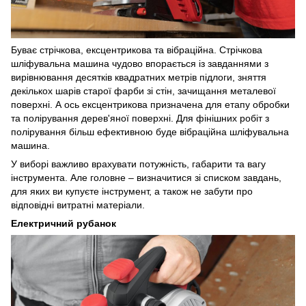
Буває стрічкова, ексцентрикова та вібраційна. Стрічкова
шліфувальна машина чудово впорається із завданнями з
вирівнювання десятків квадратних метрів підлоги, зняття
декількох шарів старої фарби зі стін, зачищання металевої
поверхні. А ось ексцентрикова призначена для етапу обробки
та полірування дерев'яної поверхні. Для фінішних робіт з
полірування більш ефективною буде вібраційна шліфувальна
машина.
У виборі важливо врахувати потужність, габарити та вагу
інструмента. Але головне – визначитися зі списком завдань,
для яких ви купуєте інструмент, а також не забути про
відповідні витратні матеріали.
Електричний рубанок