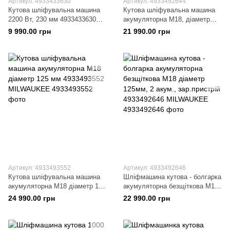
Артикул: 4933433630
Артикул: 4933492644
Кутова шліфувальна машина
Кутова шліфувальна машина
2200 Вт, 230 мм 4933433630
акумуляторна M18, діаметр
MILWAUKEE
125 мм 4933492644
9 990.00 грн
21 990.00 грн
MILWAUKEE
Артикул: 4933493552
Артикул: 4933492646
Кутова шліфувальна машина
Шліфмашина кутова - болгарка
акумуляторна M18 діаметр 125
акумуляторна безщіткова M18
мм 4933493552 MILWAUKEE
діаметр 125мм, 2 акум.,
24 990.00 грн
22 990.00 грн
зар.пристрій 4933492646
MILWAUKEE