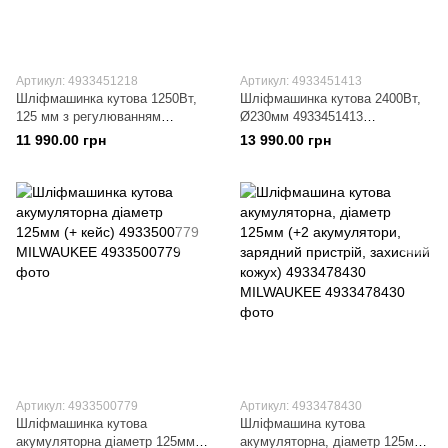
Артикул: 4933451218
Артикул: 4933451413
Шліфмашинка кутова 1250Вт,
Шліфмашинка кутова 2400Вт,
125 мм з регулюванням
Ø230мм 4933451413
обертів 4933451218
MILWAUKEE
11 990.00 грн
13 990.00 грн
MILWAUKEE
Артикул: 4933500779
Артикул: 4933478430
Шліфмашинка кутова
Шліфмашина кутова
акумуляторна діаметр 125мм
акумуляторна, діаметр 125мм