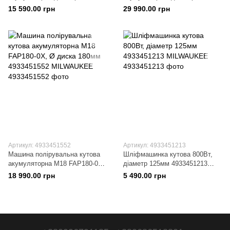
(+ кейс) 4933500779
(+2 акумулятори, зарядний
15 590.00 грн
29 990.00 грн
MILWAUKEE
пристрій, захисний кожух)
4933478430 MILWAUKEE
Артикул: 4933451552
Артикул: 4933451213
Машина полірувальна кутова
Шліфмашинка кутова 800Вт,
акумуляторна M18 FAP180-0X,
діаметр 125мм 4933451213
Ø диска 180мм 4933451552
MILWAUKEE
18 990.00 грн
5 490.00 грн
MILWAUKEE