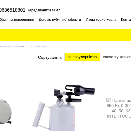
0686518801
Передзвонити вам?
Обмін та повернення
Договір публічної оферти
Угода користувача
Конта
льний інструмент
Паяльники
за популярністю
спочатку деше
Сортування: