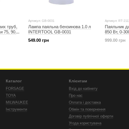
Артикул: GB-0031
Артикул: RT-211
их труб,
Лампа паяльна бензинова 1.0 л
Паяльник дл
и 75, 90,
INTERTOOL GB-0031
850 Вт, 0-30
32, 40, 50, 
549.00 грн
999.00 грн
INTERTOOL
Каталог
Клієнтам
FORSAGE
Вхід до кабінету
TOYA
Про нас
MILWAUKEE
Оплата і доставка
Інструменти
Обмін та повернення
Договір публічної оферти
Угода користувача