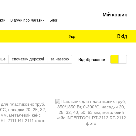
Мій кошик
кти
Відгуки про магазин
Блог
Вхід
Укр
вше
спочатку дорожчі
за назвою
Відображення: