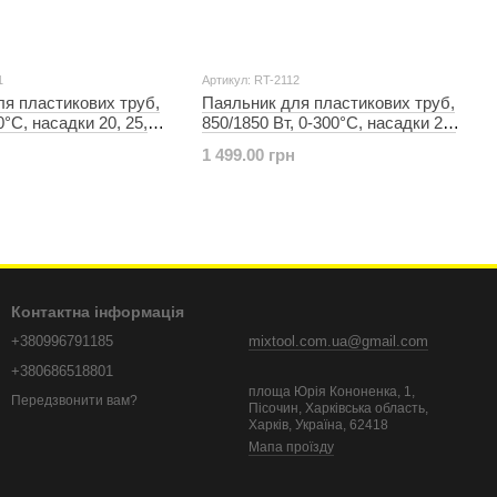
1
Артикул: RT-2112
я пластикових труб,
Паяльник для пластикових труб,
0°C, насадки 20, 25,
850/1850 Вт, 0-300°C, насадки 20,
63 мм, металевий кейс
25, 32, 40, 50, 63 мм, металевий
1 499.00 грн
 RT-2111
кейс INTERTOOL RT-2112
Контактна інформація
+380996791185
mixtool.com.ua@gmail.com
+380686518801
площа Юрія Кононенка, 1,
Передзвонити вам?
Пісочин, Харківська область,
Харків, Україна, 62418
Мапа проїзду