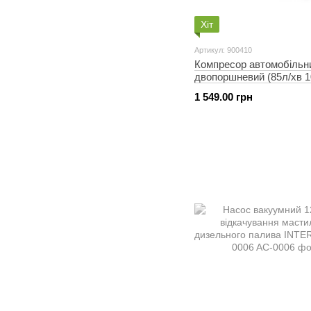
Хіт
Артикул: 900410
Компресор автомобільн
двопоршневий (85л/хв 
18А) у пластиковому кей
1 549.00 грн
кручений шланг СИЛА 9