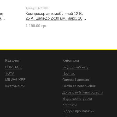
Артикул: AC-0005
ля
Компресор автомобільний 12 В,
а
25 А, циліндр 2х30 мм, макс. 10
TERTOOL
бар, шланг 0.25*2 м + PU 4.5 м,
1 190.00 грн
кабель живлення 3 м INTERTOOL
AC-0005
Каталог
Клієнтам
FORSAGE
Вхід до кабінету
TOYA
Про нас
MILWAUKEE
Оплата і доставка
Інструменти
Обмін та повернення
Договір публічної оферти
Угода користувача
Контакти
Відгуки про магазин