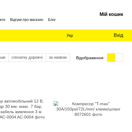
Мій кошик
кти
Відгуки про магазин
Блог
Вхід
Укр
вше
спочатку дорожчі
за назвою
Відображення: