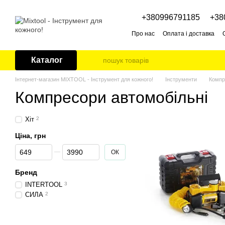
Перейти до основного контенту
+380996791185
+38
Про нас
Оплата і доставка
Каталог
Інтернет-магазин MIXTOOL - Інструмент для кожного!
Інструменти
Компр
Компресори автомобільні
Хіт
2
Ціна, грн
Від Ціна, грн
До Ціна, грн
ОК
Бренд
INTERTOOL
3
СИЛА
2