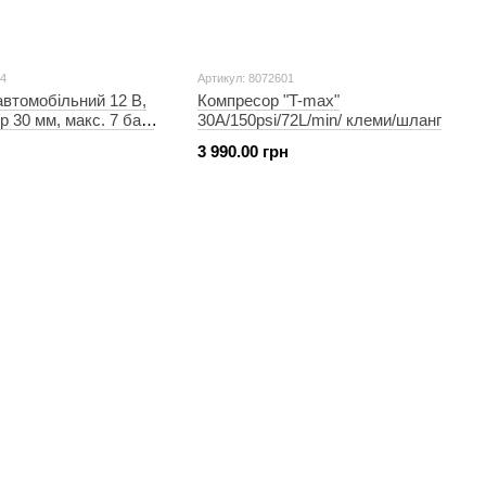
04
Артикул: 8072601
втомобільний 12 В,
Компресор "T-max"
р 30 мм, макс. 7 бар,
30A/150psi/72L/min/ клеми/шланг
кабель живлення 3 м
3 990.00 грн
 AC-0004