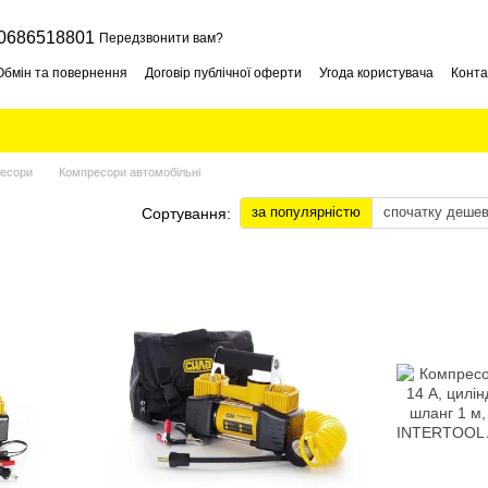
0686518801
Передзвонити вам?
Обмін та повернення
Договір публічної оферти
Угода користувача
Конта
есори
Компресори автомобільні
за популярністю
спочатку деше
Сортування: