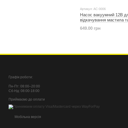
Артикул: AC-0006
Насос вакуумний 12В д
відкачування мастила т
дизельного палива IN
649.00 грн
AC-0006
Графік роботи:
Пн-Пт: 08:00–20:00
Сб-Нд: 08:00-18:00
Приймаємо до оплати
Мобільна версія