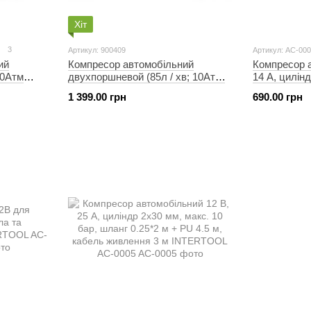
Хіт
3
Артикул: 900409
Артикул: AC-00
ий
Компресор автомобільний
Компресор а
10Атм
двухпоршневой (85л / хв; 10Атм;
14 А, цилінд
сі +
18А) (кручений шланг), СИЛА
шланг 1 м, 
1 399.00 грн
690.00 грн
00410
900409
INTERTOOL