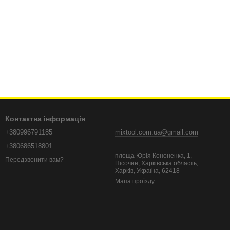
Контактна інформація
+380996791185
mixtool.com.ua@gmail.com
+380686518801
площа Юрія Кононенка, 1,
Передзвонити вам?
Пісочин, Харківська область,
Харків, Україна, 62418
Мапа проїзду