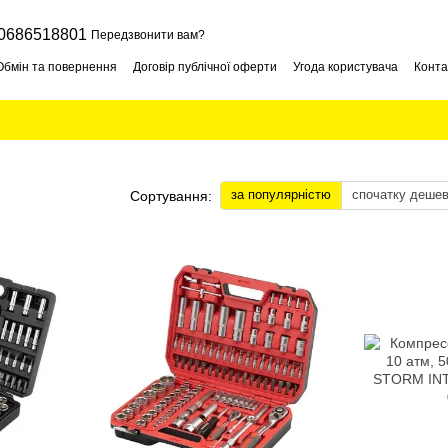
0686518801
Передзвонити вам?
Обмін та повернення
Договір публічної оферти
Угода користувача
Конта
за популярністю
спочатку деше
Сортування: