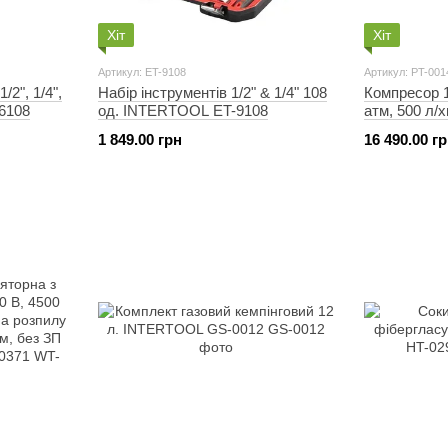
Хіт
Хіт
Артикул: ET-9108
Артикул: PT-001
/2", 1/4",
Набір інструментів 1/2" & 1/4" 108
Компресор 10
6108
од. INTERTOOL ET-9108
aтм, 500 л/х
STORM INT
1 849.00 грн
16 490.00 г