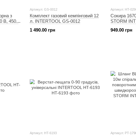
Артикул: GS-0012
Артикул: HT-029
орна з
Комплект газовий кемпінговий 12
Сокира 1670 
0 В, 4500
л. INTERTOOL GS-0012
STORM INT
ина
1 490.00 грн
949.00 грн
190*20
TERTOOL
Артикул: HT-6193
Артикул: PT-179