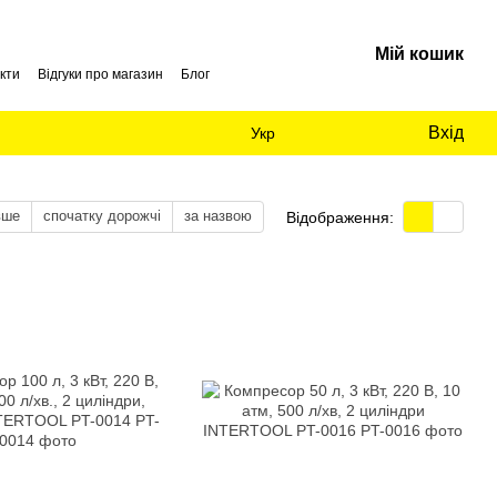
Мій кошик
кти
Відгуки про магазин
Блог
Вхід
Укр
вше
спочатку дорожчі
за назвою
Відображення: