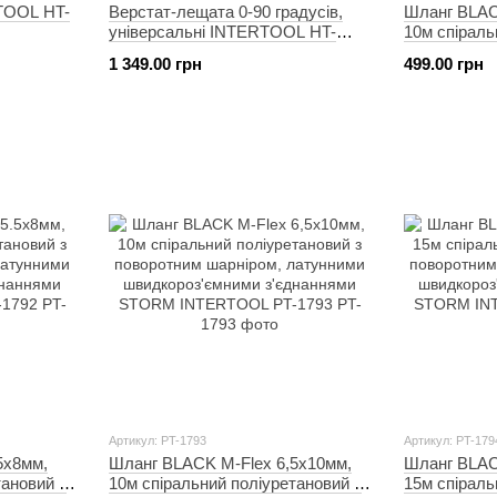
TOOL HT-
Верстат-лещата 0-90 градусів,
Шланг BLAC
універсальні INTERTOOL HT-
10м спіраль
6193
поворотним
1 349.00 грн
499.00 грн
швидкороз'
STORM INT
Артикул: PT-1793
Артикул: PT-179
5х8мм,
Шланг BLACK M-Flex 6,5х10мм,
Шланг BLAC
тановий з
10м спіральний поліуретановий з
15м спіраль