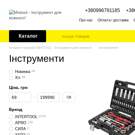
Перейти до основного контенту
+380996791185
+38
Про нас
Оплата і доставка
Каталог
Інтернет-магазин MIXTOOL - Інструмент для кожного!
Інструменти
Інструменти
Новинка
28
Хіт
36
Ціна, грн
Від Ціна, грн
До Ціна, грн
ОК
Бренд
INTERTOOL
1076
APRO
130
СИЛА
2
YATO
53