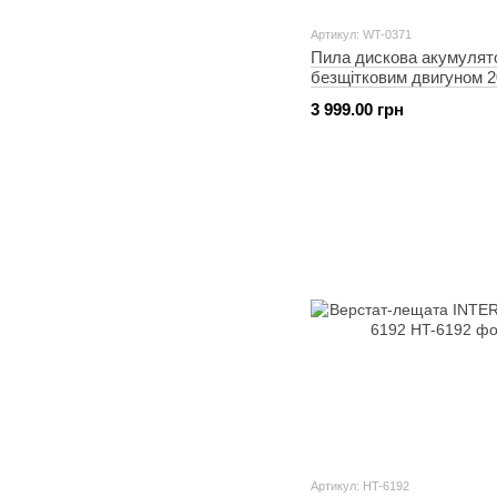
Артикул: WT-0371
Пила дискова акумулят
безщітковим двигуном 2
об/хв, кут 90°/45°, глиб
3 999.00 грн
розпилу 62/45 мм, диск 
мм, без ЗП та АКБ IN
WT-0371
Артикул: HT-6192