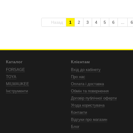
-1797
STORM INTERTOOL PT-1798
Назад
1
2
3
4
5
6
...
6
Каталог
Клієнтам
FORSAGE
Вхід до кабінету
TOYA
Про нас
MILWAUKEE
Оплата і доставка
Інструменти
Обмін та повернення
Договір публічної оферти
Угода користувача
Контакти
Відгуки про магазин
Блог