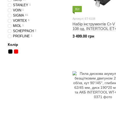
STANLEY
1
Хіт
VOIN
1
SIGMA
61
Артикул: ET-6108
VORTEX
6
Набір інструментів Cr-V 1
MIOL
1
108 од. INTERTOOL ET-
SCHEPPACH
2
3 499.00 грн
PROFLINE
1
Колір