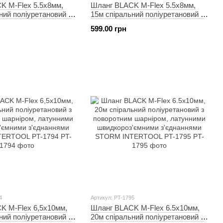
K M-Flex 5.5х8мм,
Шланг BLACK M-Flex 5.5х8мм,
ний поліуретановий з
15м спіральний поліуретановий з
 шарніром, латунними
поворотним шарніром, латунними
599.00 грн
ємними з'єднаннями
швидкороз'ємними з'єднаннями
ERTOOL PT-1790
STORM INTERTOOL PT-1791
4
Артикул: PT-1795
K M-Flex 6,5х10мм,
Шланг BLACK M-Flex 6.5х10мм,
ний поліуретановий з
20м спіральний поліуретановий з