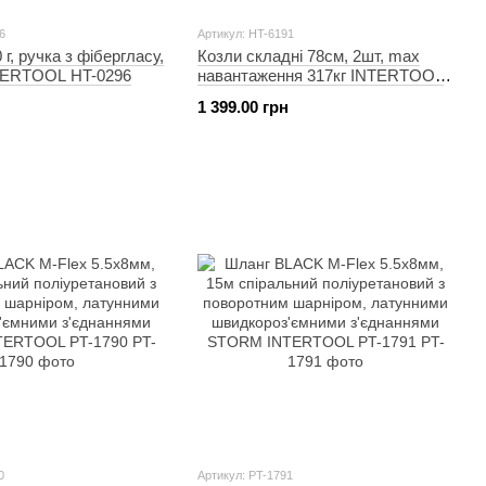
6
Артикул: HT-6191
г, ручка з фібергласу,
Козли складні 78см, 2шт, max
ERTOOL HT-0296
навантаження 317кг INTERTOOL
HT-6191
1 399.00 грн
0
Артикул: PT-1791