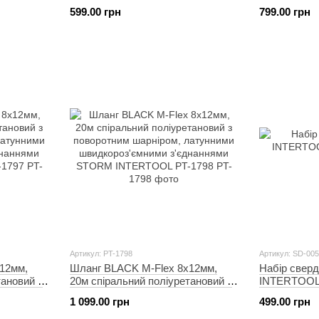
латунними
поворотним шарніром, латунними
поворотним
599.00 грн
799.00 грн
наннями
швидкороз'ємними з'єднаннями
швидкороз'
-1792
STORM INTERTOOL PT-1793
STORM INT
Артикул: PT-1798
Артикул: SD-00
12мм,
Шланг BLACK M-Flex 8х12мм,
Набір сверд
тановий з
20м спіральний поліуретановий з
INTERTOOL
латунними
поворотним шарніром, латунними
1 099.00 грн
499.00 грн
наннями
швидкороз'ємними з'єднаннями