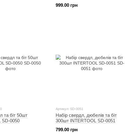
 шарніром, латунними
поворотним шарніром, латунними
999.00 грн
ємними з'єднаннями
швидкороз'ємними з'єднаннями
ERTOOL PT-1794
STORM INTERTOOL PT-1795
50
Артикул: SD-0051
л та біт 50шт
Набір свердл, дюбелів та біт
 SD-0050
300шт INTERTOOL SD-0051
799.00 грн