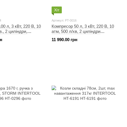
Хіт
4
Артикул: PT-0016
0 л, 3 кВт, 220 В, 10
Компресор 50 л, 3 кВт, 220 В, 10
в., 2 циліндри,
атм, 500 л/хв, 2 циліндри
ERTOOL PT-0014
INTERTOOL PT-0016
рн
11 990.00 грн