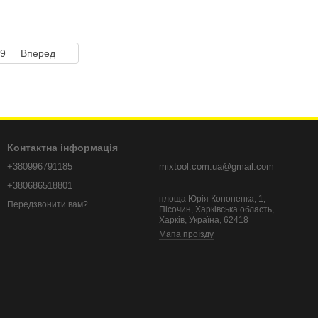
9
Вперед
Контактна інформація
+380996791185
mixtool.com.ua@gmail.com
+380686518801
площа Юрія Кононенка, 1,
Передзвонити вам?
Пісочин, Харківська область,
Харків, Україна, 62418
Мапа проїзду