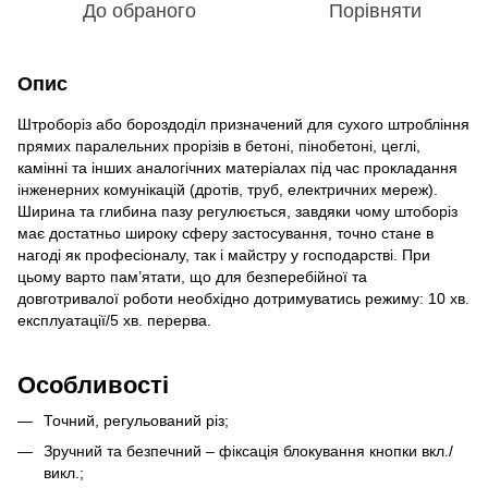
До обраного
Порівняти
Опис
Штроборіз або бороздоділ призначений для сухого штробління
прямих паралельних прорізів в бетоні, пінобетоні, цеглі,
камінні та інших аналогічних матеріалах під час прокладання
інженерних комунікацій (дротів, труб, електричних мереж).
Ширина та глибина пазу регулюється, завдяки чому штоборіз
має достатньо широку сферу застосування, точно стане в
нагоді як професіоналу, так і майстру у господарстві. При
цьому варто пам’ятати, що для безперебійної та
довготривалої роботи необхідно дотримуватись режиму: 10 хв.
експлуатації/5 хв. перерва.
Особливості
Точний, регульований різ;
Зручний та безпечний – фіксація блокування кнопки вкл./
викл.;