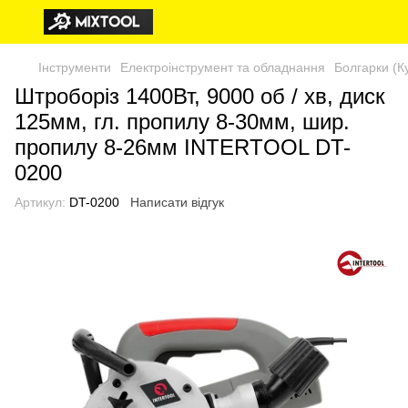
Інструменти
Електроінструмент та обладнання
Болгарки (К
Штроборіз 1400Вт, 9000 об / хв, диск
125мм, гл. пропилу 8-30мм, шир.
пропилу 8-26мм INTERTOOL DT-
0200
Артикул:
DT-0200
Написати відгук