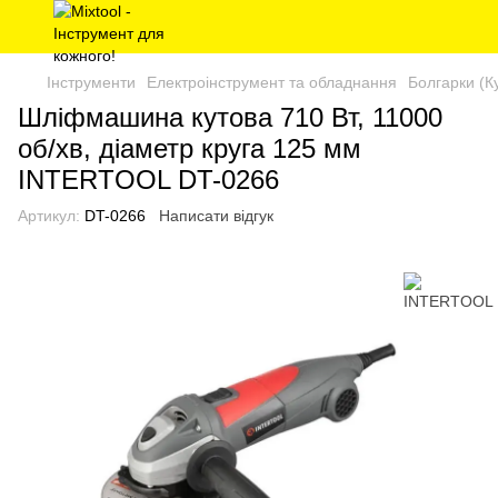
Інструменти
Електроінструмент та обладнання
Болгарки (К
Шліфмашина кутова 710 Вт, 11000
об/хв, діаметр круга 125 мм
INTERTOOL DT-0266
Артикул:
DT-0266
Написати відгук