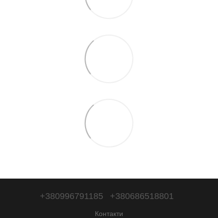
+380996791185
+380686518801
Контакти