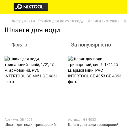
Інструменти
Техніка для дому та саду
Шланги і котушки
Шл
Шланги для води
Фільтр
За популярністю
Артикул: GE-4051
Артикул: GE-4053
Шланг для води, тришаровий,
Шланг для води тришаровий,