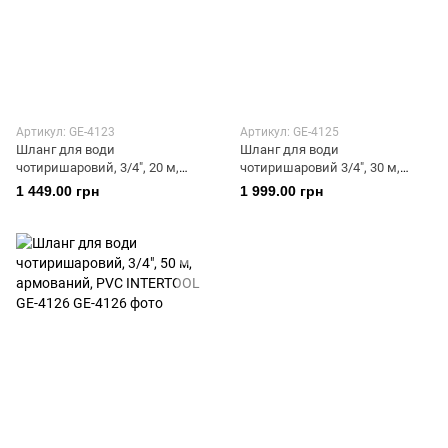
Артикул: GE-4123
Артикул: GE-4125
Шланг для води
Шланг для води
чотиришаровий, 3/4", 20 м,
чотиришаровий 3/4", 30 м,
армований, PVC INTERTOOL
армований, PVC INTERTOOL
1 449.00 грн
1 999.00 грн
GE-4123
GE-4125