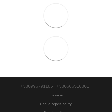
+380996791185
+380686518801
Контакти
Повна версія сайту