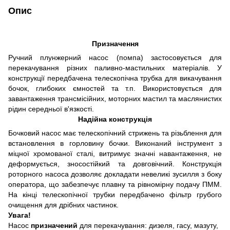
Опис
Призначення
Ручний плунжерний насос (помпа) застосовується для
перекачування різних паливно-мастильних матеріалів. У
конструкції передбачена телескопічна трубка для викачування
бочок, глибоких ємностей та т.п. Використовується для
завантаження трансмісійних, моторних мастил та маслянистих
рідин середньої в'язкості.
Надійна конструкція
Бочковий насос має телескопічний стрижень та різьблення для
встановлення в горловину бочки. Виконаний інструмент з
міцної хромованої сталі, витримує значні навантаження, не
деформується, зносостійкий та довговічний. Конструкція
роторного насоса дозволяє докладати невеликі зусилля з боку
оператора, що забезпечує плавну та рівномірну подачу ПММ.
На кінці телескопічної трубки передбачено фільтр грубого
очищення для дрібних частинок.
Увага!
Насос
призначений
для перекачування: дизеля, гасу, мазуту,