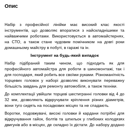
Опис
Набір з професійної лінійки має високий клас якості
інструментів, що дозволяє впоратися з найскладнішими та
найважчими роботами. Використовується в автомайстернях,
на СТО, а також стане чудовим помічником на довгі роки
домашньому майстру в побуті, в гаражі та ін.
Інструмент на будь-який випадок
Набір підібраний таким чином, що підходить як для
професійного автомайстра для роботи в шиномонтажі, так і
для господаря, який робить все своїми руками. Різноманітність
торцевих головок у наборі дозволяє виконувати переважну
більшість завдань для ремонту автомобіля, а також техніки.
До комплектації увійшли торцеві шестигранні головки від 4 до
32 мм, дозволяють відкручувати кріплення різних діаметрів,
вони туго сидять на посадкових місцях та не спадають.
Воротки, подовжувачі, високі головки й кардани потрібні для
відкручування гайок, болтів та шпильок у глибоких колодязях
двигунів або в місцях, де складно їх дістати. До набору додано