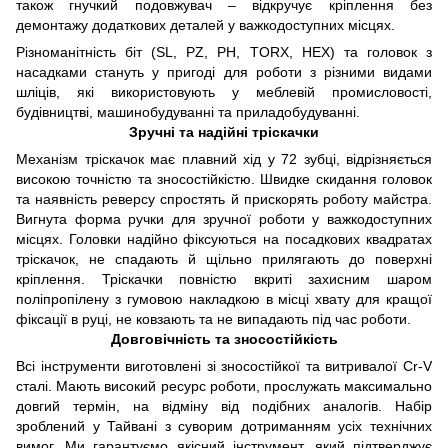
також гнучкий подовжувач – відкручує кріплення без
демонтажу додаткових деталей у важкодоступних місцях.
Різноманітність біт (SL, PZ, PH, TORX, HEX) та головок з
насадками стануть у пригоді для роботи з різними видами
шліців, які використовують у меблевій промисловості,
будівництві, машинобудуванні та приладобудуванні.
Зручні та надійні тріскачки
Механізм тріскачок має плавний хід у 72 зубці, відрізняється
високою точністю та зносостійкістю. Швидке скидання головок
та наявність реверсу спростять й прискорять роботу майстра.
Вигнута форма ручки для зручної роботи у важкодоступних
місцях. Головки надійно фіксуються на посадкових квадратах
тріскачок, не спадають й щільно прилягають до поверхні
кріплення. Тріскачки повністю вкриті захисним шаром
поліпропілену з гумовою накладкою в місці хвату для кращої
фіксації в руці, не ковзають та не випадають під час роботи.
Довговічність та зносостійкість
Всі інструменти виготовлені зі зносостійкої та витривалої Cr-V
сталі. Мають високий ресурс роботи, прослужать максимально
довгий термін, на відміну від подібних аналогів. Набір
зроблений у Тайвані з суворим дотриманням усіх технічних
вимог. Ми гарантуємо якісний інструмент, який підтверджує