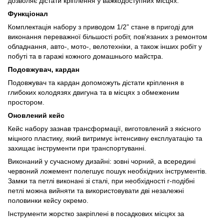
дозволяє дістати кріплення у важкодоступних місцях.
Функціонал
Комплектація набору з приводом 1/2” стане в пригоді для
виконання переважної більшості робіт, пов'язаних з ремонтом
обладнання, авто-, мото-, велотехніки, а також інших робіт у
побуті та в гаражі кожного домашнього майстра.
Подовжувач, кардан
Подовжувач та кардан допоможуть дістати кріплення в
глибоких колодязях двигуна та в місцях з обмеженим
простором.
Оновлений кейс
Кейс набору зазнав трансформації, виготовлений з якісного
міцного пластику, який витримує інтенсивну експлуатацію та
захищає інструменти при транспортуванні.
Виконаний у сучасному дизайні: зовні чорний, а всередині
червоний ложемент полегшує пошук необхідних інструментів.
Замки та петлі виконані зі сталі, при необхідності г-подібні
петлі можна вийняти та використовувати дві незалежні
половинки кейсу окремо.
Інструменти жорстко закріплені в посадкових місцях за