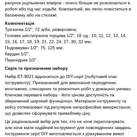
рахунок ущільнених комірок - нічого більше не розсипається в
роботі або під час ходьби. Компактний, він легко поміститься в
багажнику або на стелажі.
Комплектація
Тріскачка 1/2", 72 зуба, реверсивна;
Головка шестигранна торцева 1/2", 16 од.: 10, 11, 12, 13, 14,
15, 16, 17, 18, 19, 21, 22, 24, 27, 30, 32 мм;
Подовжувач 1/2": 75, 125 мм;
Кардан 1/2";
Перехідник 1/2".
Серія та призначення набору
Набір ET-9021 відноситься до DIY-серії (побутовий клас
інструменту). Призначений для виконання періодичних
монтажних, слюсарних та ремонтних робіт у домашніх умовах.
Ключова перевага набору - його цінова доступність та
збережений широкий функціонал. Матеріали інструменту та
кейсу оптимізовані під регулярне непрофесійне використання,
що дозволяє сформувати привабливу ціну.
Це раціональний вибір для тих, хто не хоче переплачувати,
але хоче мати надійний інструмент для повсякденних завдань.
Інструменти серії DIY виготовляються з урахуванням вимог