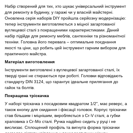
Набір створений для тих, хто шукає універсальний інструмент
для ремонту в будинку, у гаражі чи у власній майстерні.
Оновлена серія наборів DIY пройшла серйозну модернізацію:
тепер інструменти виготовляються з міцної загартованої
вуглецевої сталі з покращеними характеристиками. Даний
набір підійде для ремонту меблів, сантехніки та різноманітної
техніки. Головна його перевага – оптимальне поєднання
якості та ціни, що робить цей інструмент гарним вибором для
практичного майстра.
Матеріал виготовлення
Інструменти виготовлені з вуглецевої загартованої сталі, їх
тверді грані не стираються при роботі. Головки відповідають
стандарту DIN 3124, що гарантує ідеальне прилягання до
гайок та болтів.
Покращена тріскачка
У наборі тріскачка з посадковим квадратом 1/2", має реверс, а
також кнопку для скидання і фіксації головок. Корпус тріскачки
став більшим і міцнішим, виробляється з Cr-V сталі, а губки
храповика з Cr-Mo сталі. Ручка надійно сидить у руці і не
вислизає. Сплощений профіль та вигнута форма тріскачки