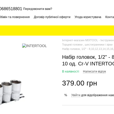
0686518801
Передзвонити вам?
Обмін та повернення
Договір публічної оферти
Угода користувача
Конта
Інтернет-магазин MIXTOOL - Інструмент
Торцеві головки , шестигранники і зірки
Набір головок, 1/2" - 8,10,12,13,14,15,
Набір головок, 1/2" - 
10 од. Cr-V INTERTO
В наявності
Написати відгук
379.00 грн
Увійти
для відображення нак
%