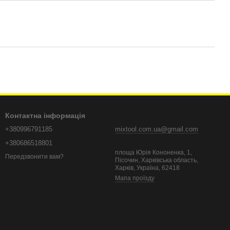
Контактна інформація
+380996791185
mixtool.com.ua@gmail.com
+380686518801
площа Юрія Кононенка, 1,
Передзвонити вам?
Пісочин, Харківська область,
Харків, Україна, 62418
Мапа проїзду