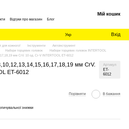
Мій кошик
кти
Відгуки про магазин
Блог
Вхід
Укр
 для кожного!
Інструменти
Автоінструмент
Набори торцевих головок
Набори торцевих головок INTERTOOL
16,17,18,19 мм CrV. 10 од. Cr-V INTERTOOL ET-6012
8,10,12,13,14,15,16,17,18,19 мм CrV.
Артикул
ET-
OL ET-6012
6012
Порівняти
В бажання
опичувальної знижки