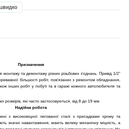
 швидко
Призначення
 монтажу та демонтажу різних різьбових з'єднань. Привід 1/2”
реважної більшості робіт, пов'язаних з ремонтом обладнання,
також інших робіт у побуті та в гаражі кожного автолюбителя та
х розмірів, які часто застосовуються, від 8 до 19 мм.
Надійна робота
лені з високоміцної легованої сталі з присадками хрому та
ють значні навантаження, мають велику механічну міцність, а
ри передачі крутного моменту від інструменту на кріплення. Не