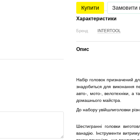
Купити
Замовити
Характеристики
Бренд
INTERTOOL
Опис
Набір головок призначений для
знадобиться для виконання пе
авто-, мото-, велотехніки, а 
домашнього майстра.
До набору увійшлиголовки різни
Шестигранні головки виготов
ванадію. Інструменти витриму
також пружність, що важливо п