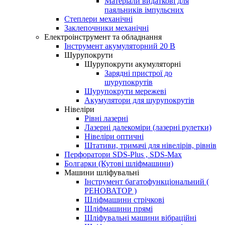
Матеріали видаткові для
паяльників імпульсних
Степлери механічні
Заклепочники механічні
Електроінструмент та обладнання
Інструмент акумуляторний 20 В
Шурупокрути
Шурупокрути акумуляторні
Зарядні пристрої до
шурупокрутів
Шурупокрути мережеві
Акумулятори для шурупокрутів
Нівеліри
Рівні лазерні
Лазерні далекоміри (лазерні рулетки)
Нівеліри оптичні
Штативи, тримачі для нівелірів, рівнів
Перфоратори SDS-Plus , SDS-Max
Болгарки (Кутові шліфмашини)
Машини шліфувальні
Інструмент багатофункціональний (
РЕНОВАТОР )
Шліфмашини стрічкові
Шліфмашини прямі
Шліфувальні машини вібраційні