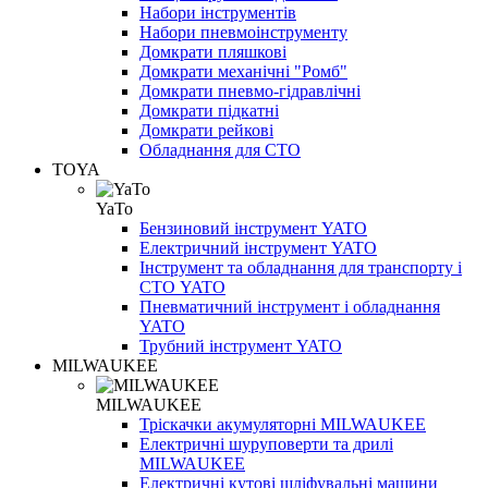
Набори інструментів
Набори пневмоінструменту
Домкрати пляшкові
Домкрати механічні "Ромб"
Домкрати пневмо-гідравлічні
Домкрати підкатні
Домкрати рейкові
Обладнання для СТО
TOYA
YaTo
Бензиновий інструмент YATO
Електричний інструмент YATO
Інструмент та обладнання для транспорту і
СТО YATO
Пневматичний інструмент і обладнання
YATO
Трубний інструмент YATO
MILWAUKEE
MILWAUKEE
Тріскачки акумуляторні MILWAUKEE
Електричні шуруповерти та дрилі
MILWAUKEE
Електричні кутові шліфувальні машини