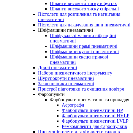
Шланги високого тиску в бухтах
Шланги високого тиску спіральні
Пістолети для розпилення та нагнітання
пневматичні
Пістолети для накачування шин пневматичні
Шліфмашини пневматичні
Шліфувальні машини вібраційні
пневматичні
Шліфмашини прямі пневматичні
Шліфмашини кутові пневматичні
Шліфмашини ексцентрикові
пневматичні
Дрилі пневматичні
Набори пневматичного інструменту
Шурупокрути пневматичні
Заклепочники пневматичні
Пристрої підготовки та очищення повітря
Фарбопульти
Фарбопульти пневматичні та приладдя
Аерографи
Фарбопульти пневматичні HP
Фарбопульти пневматичні HVLP
Фарбопульти пневматичні LVLP
Ремкомплекти для фарбопультів
Пневмопістолети для хімчистки салонів