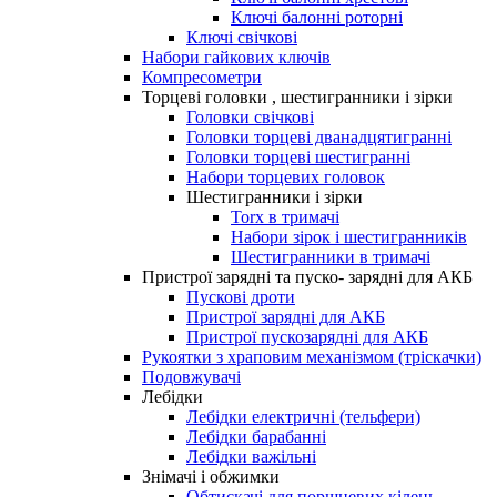
Ключі балонні роторні
Ключі свічкові
Набори гайкових ключів
Компресометри
Торцеві головки , шестигранники і зірки
Головки свічкові
Головки торцеві дванадцятигранні
Головки торцеві шестигранні
Набори торцевих головок
Шестигранники і зірки
Torx в тримачі
Набори зірок і шестигранників
Шестигранники в тримачі
Пристрої зарядні та пуско- зарядні для АКБ
Пускові дроти
Пристрої зарядні для АКБ
Пристрої пускозарядні для АКБ
Рукоятки з храповим механізмом (тріскачки)
Подовжувачі
Лебідки
Лебідки електричні (тельфери)
Лебідки барабанні
Лебідки важільні
Знімачі і обжимки
Обтискачі для поршневих кілець