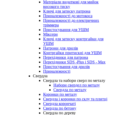
Матеріали видаткові для мийок
високого тиску
Ключі для затиску патрона
Приналежності до мотокоса
Приналежності до електричних
тріммера
Пристосування для УШМ
Міксери
Ключі для затиску контргайки для
УШМ
Патрони для дрилів
Контргайки притискні для УШМ
Перехідники для патрона
Перехідники SDS -Plus і SDS - Max
Пристосування для дрилів
Приналежності
Свердла
Свердла та набори сверл по металу
Набори свердел по металу
Свердла по металу
Коронки по металу
Свердла і коронки по склу та плитці
Свердла корончаті
Свердла по бетону
Свердла по дереву