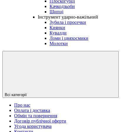
Плоскогубці
Качкодзьоби
Щипці
Інструмент ударно-важільний
Зубила і просечки
Киянки
Кувалди
Ломи і цвяхосмики
Молотки
Всі категорії
Про нас
Оплата і доставка
Обмін та повернення
Договір публічної оферти
Угода користувача
Контакти