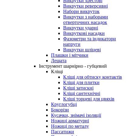
Викрутки хрестові
Викрутки реверсивні
Набори викруток
Викрутки з наборами
отверточних насадок
Викрутки ударні
Викруткові насадки
Фазометри та індикатори
напруги
Викрутки шліцеві
Плашки і мітчики
Лещата
Інструмент шарнірно - губцевий
Кліщі
Кліщі для обтиску контактів
Кліщі для плитки
Кліщі затискні
Кліщі сантехнічні
Кліщі торцеві для цвяхів
Круглогубці
Бокорізи
Кусачки, знімачі ізоляції
Ножиці арматурні
Ножиці по металу
Пассатижи