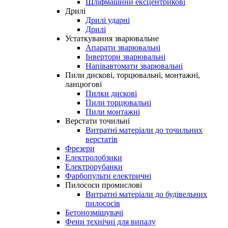
Шліфмашини ексцентрикові
Дрилі
Дрилі ударні
Дрилі
Устаткування зварювальне
Апарати зварювальні
Інвертори зварювальні
Напівавтомати зварювальні
Пили дискові, торцювальні, монтажні,
ланцюгові
Пилки дискові
Пили торцювальні
Пили монтажні
Верстати точильні
Витратні матеріали до точильних
верстатів
Фрезери
Електролобзики
Електрорубанки
Фарбопульти електричні
Пилососи промислові
Витратні матеріали до будівельних
пилососів
Бетонозмішувачі
Фени технічні для випалу