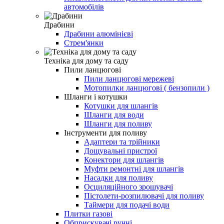
автомобілів
Драбини
Драбини алюмінієві
Стрем'янки
Техніка для дому та саду
Пили ланцюгові
Пили ланцюгові мережеві
Мотопилки ланцюгові ( бензопили )
Шланги і котушки
Котушки для шлангів
Шланги для води
Шланги для поливу
Інструменти для поливу
Адаптери та трійники
Дощувальні пристрої
Конектори для шлангів
Муфти ремонтні для шлангів
Насадки для поливу
Осциляційного зрошувачі
Пістолети-розпилювачі для поливу
Таймери для подачі води
Плитки газові
Обприскувачі ручні