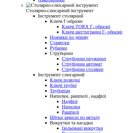
Столярно-слюсарний інструмент
Інструмент столярний
Ключі Г-образні
Ключі TORX Г- образні
Ключі шестигранні Г- образні
Ножівки по дереву
Стамески
Рубанки
Струбцини
Струбцини пружинні
Струбцини автомат
Струбцини столярні
Інструмент слюсарний
Ключі розвідні
Ключі трубні
Труборізи
Напилки, рашпилі , надфілі
Надфілі
Напилки
Рашпилі
Щітки зачисні по металу
Викрутки та насадки
Ізольовані викрутки