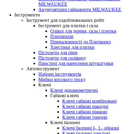
MILWAUKEE
Акумуляторні гайковерти MILWAUKEE
Інструменти
Інструмент для оздоблювальних робіт
Інструмент для плитки і скла
Олівці для дерева, скла і плитки
Плиткорізи
Приналежності до Плиткорез
Хрестики для плитки
Пістолети для піни
Пістолети для силікону
Пристрої для нанесення штукатурки
Автоінструмент
Набори інструментів
Мийки високого тиску
Ключі
Ключі динамометричні
Гайкові ключі
Ключі гайкові комбіновані
Ключі гайкові накидні
Ключі гайкові ріжкові
Ключі гайкові торцеві
Ключі балонні
Ключі балонні I-, L- образні
Ключі балонні хрестові