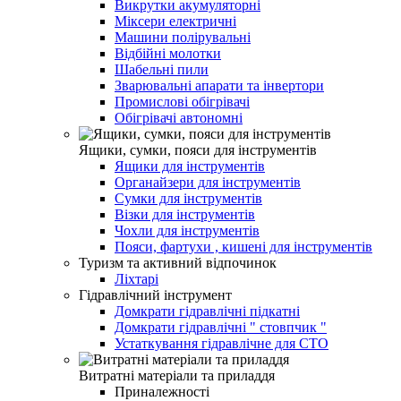
Викрутки акумуляторні
Міксери електричні
Машини полірувальні
Відбійні молотки
Шабельні пили
Зварювальні апарати та інвертори
Промислові обігрівачі
Обігрівачі автономні
Ящики, сумки, пояси для інструментів
Ящики для інструментів
Органайзери для інструментів
Сумки для інструментів
Візки для інструментів
Чохли для інструментів
Пояси, фартухи , кишені для інструментів
Туризм та активний відпочинок
Ліхтарі
Гідравлічний інструмент
Домкрати гідравлічні підкатні
Домкрати гідравлічні " стовпчик "
Устаткування гідравлічне для СТО
Витратні матеріали та приладдя
Приналежності