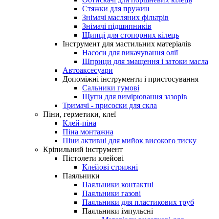
Стяжки для пружин
Знімачі масляних фільтрів
Знімачі підшипників
Щипці для стопорних кілець
Інструмент для мастильних матеріалів
Насоси для викачування олії
Шприци для змащення і затоки масла
Автоаксесуари
Допоміжні інструменти і пристосування
Сальники гумові
Щупи для вимірювання зазорів
Тримачі - присоски для скла
Піни, герметики, клеї
Клей-піна
Піна монтажна
Піни активні для мийок високого тиску
Кріпильний інструмент
Пістолети клейові
Клейові стрижні
Паяльники
Паяльники контактні
Паяльники газові
Паяльники для пластикових труб
Паяльники імпульсні