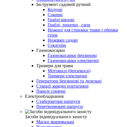
Інструмент садовий ручний
Колуни
Сокири
Граблі віялові
Граблі, лопатки , сапи
Ножиці для стрижки трави і обрізки
гілок
Ножівки садові
Секатори
Газонокосарки
Газонокосарки бензинові
Газонокосарки електричні
Тримери для трави
Мотокоси (бензокоси)
Тримери електричні
Генератори бензинові та дизельні
Станції зарядні портативні
Панелі сонячні
Електрообладнання
Стабілізатори напруги
Перетворювачі напруги
Засоби індивідуального захисту
Маски зварювальні
Наколінники