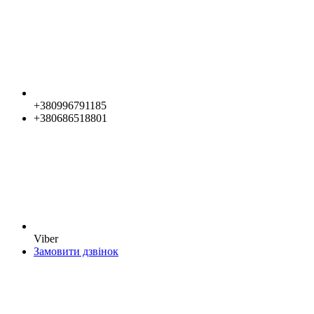
+380996791185
+380686518801
Viber
Замовити дзвінок