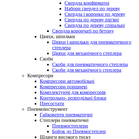
Свердла конфірматні
Набори свердел по дереву
Свердла і коронки по дереву
Свердла по дереву пір'яні
Свердла по дереву спіральні
Свердла корончаті по бетону
Цвяхи, шпильки
Цвяхи і шпильки для пневматичного
степлера
Цвяхи для механічного степлера
Скоби
Скоби для пневматичного степлера
Скоби для механічного степлера
Компресори
Компресори автомобільні
Компресори поршневі
Комплектуючі для компресорів
Контрольно- розподільні блоки
Пресостати
Пневмоінструмент
Гайковерти пневматичні
Степлери пневматичні
Пневмостеплери
Бойок до Пневмостеплер
Шланги високого тиску