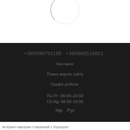
+380996791185
+380686518801
Контакти
Повна версія сайту
Графік роботи:
Пн-Пт: 08:00–20:00
Сб-Нд: 08:00-18:00
Укр
Рус
Інтернет-магазин створений з Хорошоп