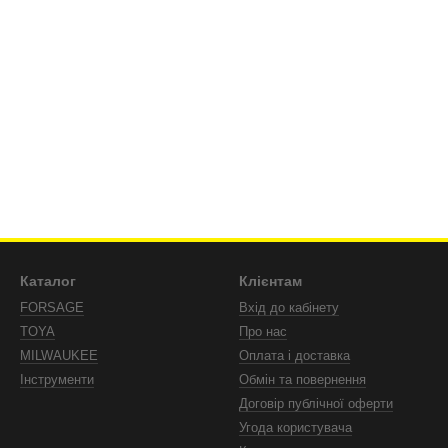
Каталог
Клієнтам
FORSAGE
Вхід до кабінету
TOYA
Про нас
MILWAUKEE
Оплата і доставка
Інструменти
Обмін та повернення
Договір публічної оферти
Угода користувача