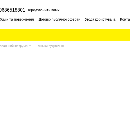
0686518801
Передзвонити вам?
Обмін та повернення
Договір публічної оферти
Угода користувача
Конта
ювальний інструмент
Лінійки будівельні