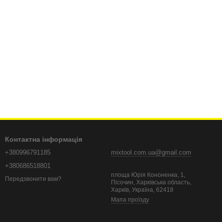
Контактна інформація
+380996791185
mixtool.com.ua@gmail.com
+380686518801
площа Юрія Кононенка, 1,
Передзвонити вам?
Пісочин, Харківська область,
Харків, Україна, 62418
Мапа проїзду