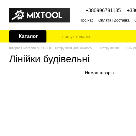
Перейти до основного контенту
+380996791185
+38
Про нас
Оплата і доставка
Каталог
Інтернет-магазин MIXTOOL - Інструмент для кожного!
Інструменти
Вимір
Лінійки будівельні
Немає товарів