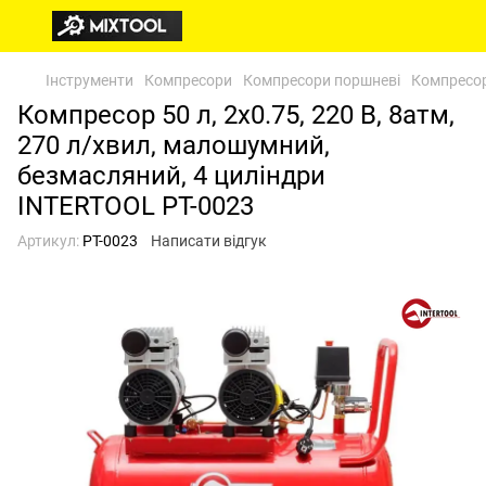
Інструменти
Компресори
Компресори поршневі
Компресор
Компресор 50 л, 2x0.75, 220 В, 8aтм,
270 л/хвил, малошумний,
безмасляний, 4 циліндри
INTERTOOL PT-0023
Артикул:
PT-0023
Написати відгук