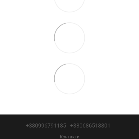
+380996791185
+380686518801
Контакти