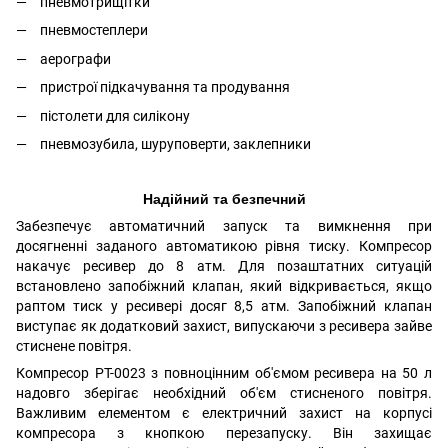
пневмотрищітки
пневмостеплери
аерографи
пристрої підкачування та продування
пістолети для силікону
пневмозубила, шуруповерти, заклепники
Надійний та безпечний
Забезпечує автоматичний запуск та вимкнення при
досягненні заданого автоматикою рівня тиску. Компресор
накачує ресивер до 8 атм. Для позаштатних ситуацій
встановлено запобіжний клапан, який відкривається, якщо
раптом тиск у ресивері досяг 8,5 атм. Запобіжний клапан
виступає як додатковий захист, випускаючи з ресивера зайве
стиснене повітря.
Компресор PT-0023 з повноцінним об'ємом ресивера на 50 л
надовго зберігає необхідний об'єм стисненого повітря.
Важливим елементом є електричний захист на корпусі
компресора з кнопкою перезапуску. Він захищає