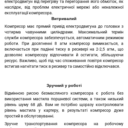
електродвигун від перегріву та перегорання його обмоток, як
наслідок, від проблем електричної мережі або неналежної
експлуатації компресора.
Витривалий
Компресор має прямий привід електродвигуна до головки з
чотирма чавунними циліндрами.
Максимальний термін
служби компресора забезпечується, автоматичним режимом
роботи. При досягненні 8 атм компресор вимикається, а
включається при падінні тиску в ресивері на 2-2,5 атм., що
дозволяє компресору відпочивати й остигати, збільшуючи
ресурс. Важливо, щоб під час споживання повітря компресор
встигав нагнітати тиск в ресивер та самостійно відключався.
Зручний у роботі
Відмінною рисою безмасляного компресора є робота без
використання мастила поршневої системи, а також низький
рівень шуму 68 дБ.
Вам не потрібно щоразу контролювати
рівень мастила у картеру, в результаті компресор дуже
простий в обслуговуванні.
Зручне транспортування компресора на робочому