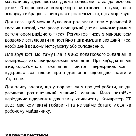
майданчику здійснюється двома колесами та за допомогою
ручки.
Опорні ніжки компресора виготовлені з гуми, вона
згладжує вібрацію та виступає в ролі елемента, що амортизує.
Для того, щоб можна було контролювати тиск у ресивері й
тиск на виході, компресор оснащений двома манометрами з
регулятором вихідного тиску.
Регулятор тиску з манометром
дозволяє регулювати та постійно підтримувати вихідний тиск,
необхідний вашому інструменту або обладнанню.
Для зручності монтажу шлангів або додаткового обладнання
компресор має швидкороз'ємні з'єднання.
При від'єднанні від
швидкороз'ємного з'єднання повітря перекривається і
відкривається тільки при під'єднанні відповідної частини
з'єднання.
Для зливу вологи, що утворюється у процесі роботи, на дні
ресивера розташований зливний клапан.
Його потрібно
періодично відкривати для зливу конденсату.
Компресор PT-
0023 має компактні габаритні та не займе багато місця на
робочому майданчику.
Характеристики