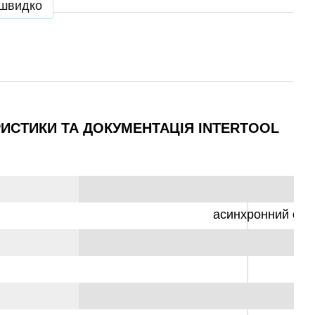
 швидко
РИСТИКИ ТА ДОКУМЕНТАЦІЯ INTERTOOL
асинхронний од