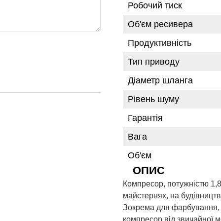
Робочий тиск
Об'єм ресивера
Продуктивність
Тип приводу
Діаметр шланга
Рівень шуму
Гарантія
Вага
Об'єм
ОПИС
Компресор, потужністю
1,
майстернях,
на
будівництв
Зокрема для фарбування, 
компресор від звичайної м