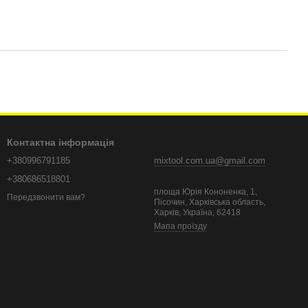
Контактна інформація
+380996791185
mixtool.com.ua@gmail.com
+380686518801
площа Юрія Кононенка, 1,
Передзвонити вам?
Пісочин, Харківська область,
Харків, Україна, 62418
Мапа проїзду