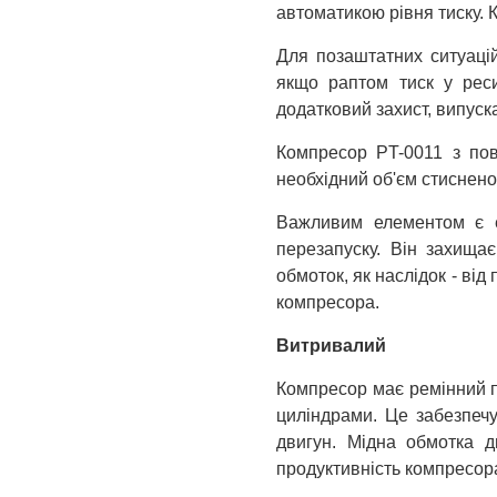
автоматикою рівня тиску. 
Для позаштатних ситуацій
якщо раптом тиск у реси
додатковий захист, випуск
Компресор PT-0011 з пов
необхідний об'єм стиснено
Важливим елементом є е
перезапуску. Він захища
обмоток, як наслідок - ві
компресора.
Витривалий
Компресор має ремінний п
циліндрами. Це забезпеч
двигун. Мідна обмотка д
продуктивність компресора