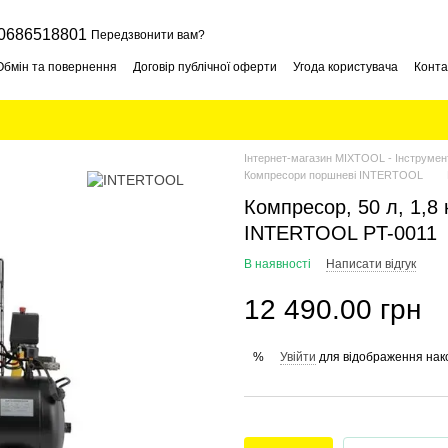
0686518801
Передзвонити вам?
Обмін та повернення
Договір публічної оферти
Угода користувача
Конта
Інтернет-магазин MIXTOOL - Інструмент
Компресори поршневі INTERTOOL
Компресор, 50 л, 1,8 
INTERTOOL PT-0011
В наявності
Написати відгук
12 490.00 грн
Увійти
для відображення нак
%