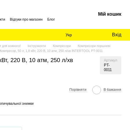
Мій кошик
кти
Відгуки про магазин
Блог
Вхід
Укр
 для кожного!
Інструменти
Компресори
Компресори поршневі
Компресор, 50 л, 1,8 кВт, 220 В, 10 атм, 250 л/хв INTERTOOL PT-0011
кВт, 220 В, 10 атм, 250 л/хв
Артикул
PT-
0011
Порівняти
В бажання
опичувальної знижки