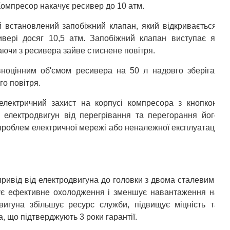
Компресор накачує ресивер до 10 атм.
 встановлений запобіжний клапан, який відкривається,
вері досяг 10,5 атм. Запобіжний клапан виступає як
аючи з ресивера зайве стиснене повітря.
ноцінним об'ємом ресивера на 50 л надовго зберігає
го повітря.
лектричний захист на корпусі компресора з кнопкою
є електродвигун від перегрівання та перегорання його
д проблем електричної мережі або неналежної експлуатації
ривід від електродвигуна до головки з двома сталевими
ує ефективне охолодження і зменшує навантаження на
вигуна збільшує ресурс служби, підвищує міцність та
, що підтверджують 3 роки гарантії.