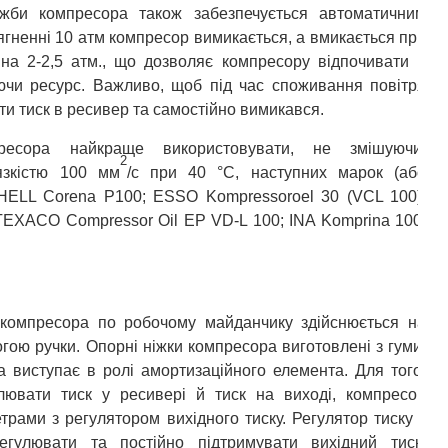
жби компресора також забезпечується автоматичним
гненні 10 атм компресор вимикається, а вмикається при
 на 2-2,5 атм., що дозволяє компресору відпочивати й
ючи ресурс. Важливо, щоб під час споживання повітря
ти тиск в ресивер та самостійно вимикався.
есора найкраще використовувати, не змішуючи,
2
язкістю 100 мм
/с при 40 °C, наступних марок (або
 SHELL Corena P100; ESSO Kompressoroel 30 (VCL 100);
TEXACO Compressor Oil EP VD-L 100; INA Komprina 100;
 компресора по робочому майданчику здійснюється на
гою ручки. Опорні ніжки компресора виготовлені з гуми,
а виступає в ролі амортизаційного елемента. Для того,
ювати тиск у ресивері й тиск на виході, компресор
ами з регулятором вихідного тиску. Регулятор тиску з
гулювати та постійно підтримувати вихідний тиск,