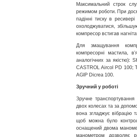
Максимальний строк слу
режимом роботи. При дося
падінні тиску в ресивері
охолоджуватися, збільшу
компресор встигав нагніта
Для змащування компр
компресорні мастила, в'
аналогічних за якістю):
CASTROL Aircol PD 100; 
AGIP Dicrea 100.
Зручний у роботі
Зручне транспортування
двох колесах та за допомо
вона згладжує вібрацію т
щоб можна було контрол
оснащений двома манометр
манометром дозволяє ре