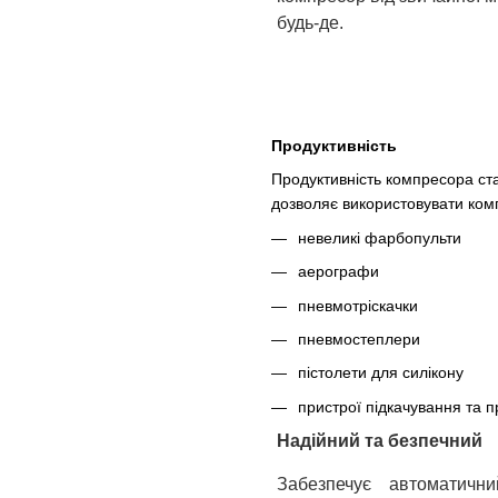
будь-де.
Продуктивність
Продуктивність компресора ста
дозволяє використовувати ком
невеликі фарбопульти
аерографи
пневмотріскачки
пневмостеплери
пістолети для силікону
пристрої підкачування та 
Надійний та безпечний
Забезпечує автоматичн