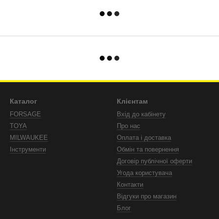
Каталог
Клієнтам
FORSAGE
Вхід до кабінету
TOYA
Про нас
MILWAUKEE
Оплата і доставка
Інструменти
Обмін та повернення
Договір публічної оферти
Угода користувача
Контакти
Відгуки про магазин
Блог