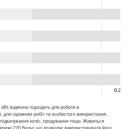
0,218
8
кВт, відмінно підходить для роботи в
і, для гаражних робіт та особистого використання.
підкачування коліс, продування тощо. Живиться
ережі 220 Вольт,
що
дозволяє використовувати його