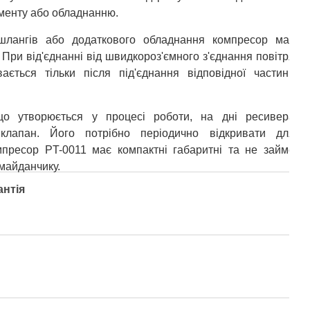
менту або обладнанню.
шлангів або додаткового обладнання компресор має
 При від'єднанні від швидкороз'ємного з'єднання повітря
вається тільки після під'єднання відповідної частини
що утворюється у процесі роботи, на дні ресивера
клапан. Його потрібно періодично відкривати для
мпресор PT-0011 має компактні габаритні та не займе
майданчику.
антія