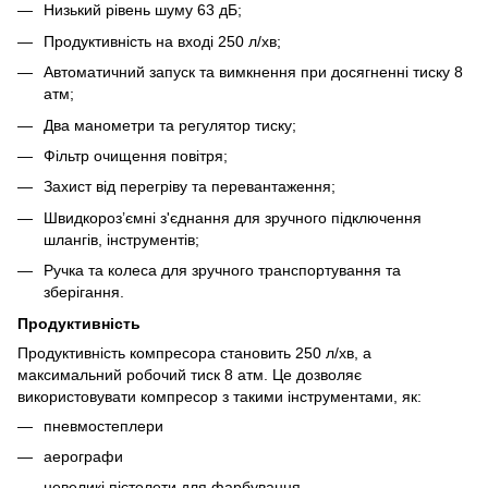
Низький рівень шуму 63 дБ;
Продуктивність на вході 250 л/хв;
Автоматичний запуск та вимкнення при досягненні тиску 8
атм;
Два манометри та регулятор тиску;
Фільтр очищення повітря;
Захист від перегріву та перевантаження;
Швидкороз’ємні з'єднання для зручного підключення
шлангів, інструментів;
Ручка та колеса для зручного транспортування та
зберігання.
Продуктивність
Продуктивність компресора становить 250 л/хв, а
максимальний робочий тиск 8 атм. Це дозволяє
використовувати компресор з такими інструментами, як:
пневмостеплери
аерографи
невеликі пістолети для фарбування