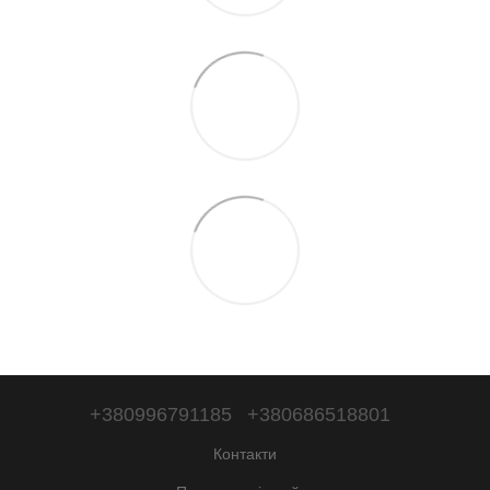
+380996791185
+380686518801
Контакти