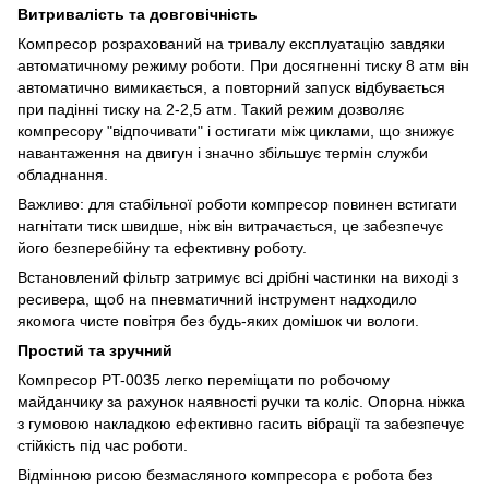
Витривалість та довговічність
Компресор розрахований на тривалу експлуатацію завдяки
автоматичному режиму роботи. При досягненні тиску 8 атм він
автоматично вимикається, а повторний запуск відбувається
при падінні тиску на 2-2,5 атм. Такий режим дозволяє
компресору "відпочивати" і остигати між циклами, що знижує
навантаження на двигун і значно збільшує термін служби
обладнання.
Важливо: для стабільної роботи компресор повинен встигати
нагнітати тиск швидше, ніж він витрачається, це забезпечує
його безперебійну та ефективну роботу.
Встановлений фільтр затримує всі дрібні частинки на виході з
ресивера, щоб на пневматичний інструмент надходило
якомога чисте повітря без будь-яких домішок чи вологи.
Простий та зручний
Компресор PT-0035 легко переміщати по робочому
майданчику за рахунок наявності ручки та коліс. Опорна ніжка
з гумовою накладкою ефективно гасить вібрації та забезпечує
стійкість під час роботи.
Відмінною рисою безмасляного компресора є робота без