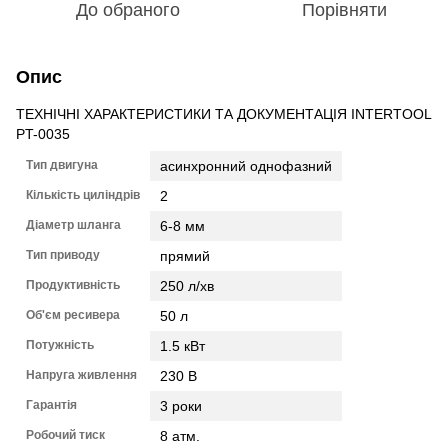
До обраного
Порівняти
Опис
ТЕХНІЧНІ ХАРАКТЕРИСТИКИ ТА ДОКУМЕНТАЦІЯ INTERTOOL
PT-0035
Тип двигуна
асинхронний однофазний
Кількість циліндрів
2
Діаметр шланга
6-8 мм
Тип приводу
прямий
Продуктивність
250 л/хв
Об'єм ресивера
50 л
Потужність
1.5 кВт
Напруга живлення
230 В
Гарантія
3 роки
Робочий тиск
8 атм.