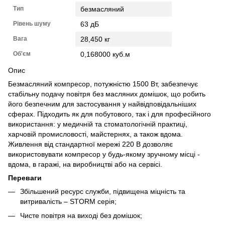
Тип
безмасляний
Рівень шуму
63 дБ
Вага
28,450 кг
Об'єм
0,168000 куб.м
Опис
Безмасляний компресор, потужністю 1500 Вт, забезпечує
стабільну подачу повітря без масляних домішок, що робить
його безпечним для застосування у найвідповідальніших
сферах. Підходить як для побутового, так і для професійного
використання: у медичній та стоматологічній практиці,
харчовій промисловості, майстернях, а також вдома.
Живлення від стандартної мережі 220 В дозволяє
використовувати компресор у будь-якому зручному місці -
вдома, в гаражі, на виробництві або на сервісі.
Переваги
Збільшений ресурс служби, підвищена міцність та
витривалість – STORM серія;
Чисте повітря на виході без домішок;