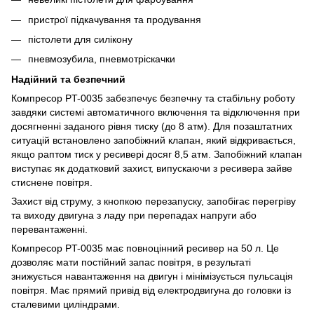
пристрої підкачування та продування
пістолети для силікону
пневмозубила, пневмотріскачки
Надійний та безпечний
Компресор PT-0035 забезпечує безпечну та стабільну роботу
завдяки системі автоматичного включення та відключення при
досягненні заданого рівня тиску (до 8 атм). Для позаштатних
ситуацій встановлено запобіжний клапан, який відкривається,
якщо раптом тиск у ресивері досяг 8,5 атм. Запобіжний клапан
виступає як додатковий захист, випускаючи з ресивера зайве
стиснене повітря.
Захист від струму, з кнопкою перезапуску, запобігає перегріву
та виходу двигуна з ладу при перепадах напруги або
перевантаженні.
Компресор PT-0035 має повноцінний ресивер на 50 л. Це
дозволяє мати постійний запас повітря, в результаті
знижується навантаження на двигун і мінімізується пульсація
повітря. Має прямий привід від електродвигуна до головки із
сталевими циліндрами.