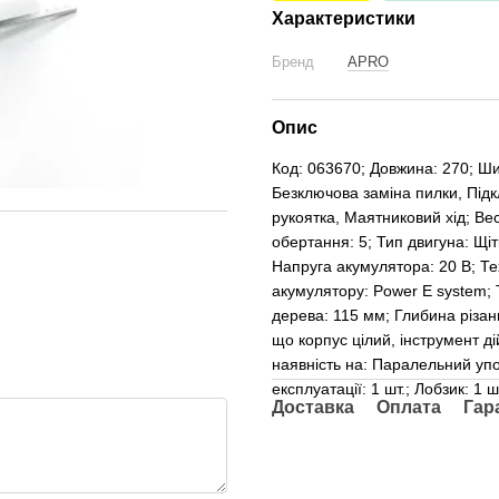
Характеристики
Бренд
APRO
Опис
Код: 063670; Довжина: 270; Ши
Безключова заміна пилки, Під
рукоятка, Маятниковий хід; Вес
обертання: 5; Тип двигуна: Щі
Напруга акумулятора: 20 B; Те
акумулятору: Power E system; 
дерева: 115 мм; Глибина різан
що корпус цілий, інструмент д
наявність на: Паралельний упор
експлуатації: 1 шт.; Лобзик: 1 шт
Доставка
Оплата
Гар