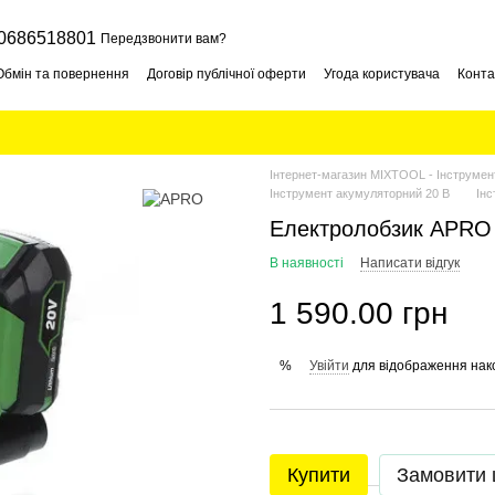
0686518801
Передзвонити вам?
Обмін та повернення
Договір публічної оферти
Угода користувача
Конта
Інтернет-магазин MIXTOOL - Інструмент
Інструмент акумуляторний 20 В
Ін
Електролобзик APRO 
В наявності
Написати відгук
1 590.00 грн
Увійти
для відображення нак
%
Купити
Замовити