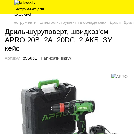
Інструменти
Електроінструмент та обладнання
Дрилі
Дрил
Дриль-шуруповерт, швидкоз'єм
APRO 20В, 2А, 20DC, 2 АКБ, ЗУ,
кейс
Артикул:
895031
Написати відгук