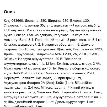
Опис
Код: 063666; Довжина: 280; Ширина: 280; Висота: 130;
Упаковка: 4; Коментар Збуту: Швидкоз'ємний патрон, під біту,
LED підсвітка, Магнітна смуга на корпусі, Зручна прогумована
ручка, Реверс, Гальмо двигуна, Регулювання крутного
моменту; Вага: 3.4; Гарантійний термін: 3 роки; вага, кг: 3,4 кг;
Кількість швидкостей: 2; Напрямок обертання: 5; Діаметр
патрона: 0.8-10 мм; Тип двигуна: Щітковий; Клас захисту: IP20;
Дриль-шуруповерт, швидкозйом APRO 20В, 2А, 20DC, 2 АКБ,
ЗУ, кейс; Напруга аккумулятора: 20 В; Технологія
акумуляторних елементів: Li-Ion; Ємність аккумулятору: 2 А/г;
Максимальний момент: до 40 Нм; Кількість обертів холостого
ходу: 0-450/0-1600 об/хв; Ступінь крутного моменту: 25+1;
Перевірте наявність на: Зарядний пристрій (1шт),
Акумуляторна батарея 2А (2шт), Кейс (1шт), Вібраційне
навантаження: 2,4 м/с; Міттєва гарантія: Чинний рік після
купівлі та реєстрації; Упаковка: Кейс; Гарантійний талон: 1 шт.;
Інструкція з експлуатації: 1 шт.; Акумуляторна батарея: 2 шт. 2
А; Швидкознімний патрон: 1 шт.; Дриль-шуруповерт: 1 шт.;
Зарядний пристрій: 1 шт.;