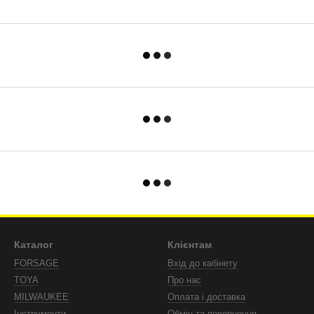
Каталог
Клієнтам
FORSAGE
Вхід до кабінету
TOYA
Про нас
MILWAUKEE
Оплата і доставка
Інструменти
Обмін та повернення