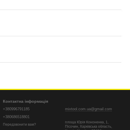
Контактна інформація
+380996791185
mixtool.com.ua@gmail.com
+380686518801
площа Юрія Кононенка, 1,
Передзвонити вам?
Пісочин, Харківська область,