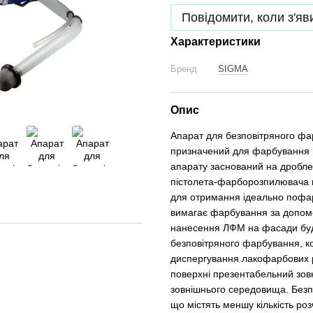
Повідомити, коли з'яв
Характеристики
Бренд
SIGMA
Опис
Апарат для безповітряного фа
призначений для фарбування 
апарату заснований на дробле
пістолета-фарборозпилювача 
для отримання ідеально пофар
вимагає фарбування за допомо
нанесення ЛФМ на фасади буди
безповітряного фарбування, 
диспергування лакофарбових ре
поверхні презентабельний зовн
зовнішнього середовища. Безп
що містять меншу кількість ро