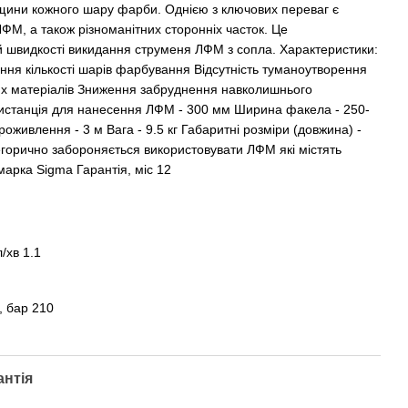
щини кожного шару фарби. Однією з ключових переваг є
 ЛФМ, а також різноманітних сторонніх часток. Це
й швидкості викидання струменя ЛФМ з сопла. Характеристики:
ння кількості шарів фарбування Відсутність туманоутворення
х матеріалів Зниження забруднення навколишнього
станція для нанесення ЛФМ - 300 мм Ширина факела - 250-
живлення - 3 м Вага - 9.5 кг Габаритні розміри (довжина) -
горично забороняється використовувати ЛФМ які містять
марка Sigma Гарантія, міс 12
/хв 1.1
, бар 210
антія