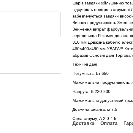
шарів завдяки збільшенню тов
відсутність повітря в струмені
забезпечується завдяки високі
Висока продуктивність Зменше
Зниження витрат фарбувальни
середовища Рекомендована ди
310 мм Довжина кабелю електро
460×400×490 мм УВАГА!!! Кате
абразив Основні дані Торгова 
Технічні дані
Потужність, Вт 650
Максимальна продуктивність, л
Напруга, В 220-230
Максимально допустимий тиск
Довжина шланга, м 7.5
Сила струму, А 2.0-4.5
Доставка
Оплата
Гар