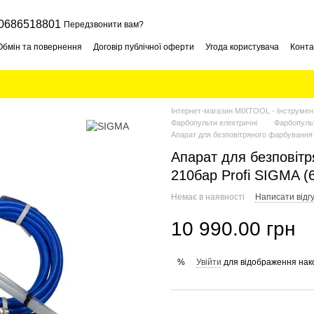
0686518801
Передзвонити вам?
Обмін та повернення
Договір публічної оферти
Угода користувача
Конта
Інтернет-магазин MIXTOOL - Інструмент
Фарбопульти електричні
Фарбопуль
Апарат для безповітряного фарбування 
Апарат для безповітр
210бар Profi SIGMA (
Немає в наявності
Написати відгу
10 990.00 грн
Увійти
для відображення нак
%