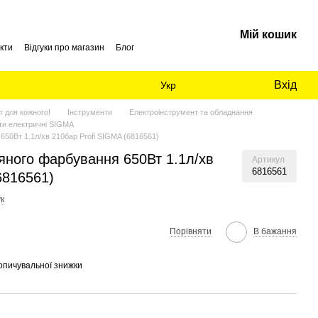
Мій кошик
кти
Відгуки про магазин
Блог
Вхід
Укр
 для кожного!
Інструменти
Електроінструмент та обладнання
ти електричні SIGMA
650Вт 1.1л/хв 210бар Profi SIGMA (6816561)
яного фарбування 650Вт 1.1л/хв
Артикул
6816561
6816561)
к
Порівняти
В бажання
опичувальної знижки