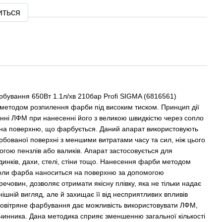
иться
рбування 650Вт 1.1л/хв 210бар Profi SIGMA (6816561)
методом розпилення фарби під високим тиском. Принцип дії
нні ЛФМ при нанесенні його з великою швидкістю через сопло
на поверхню, що фарбується. Даний апарат використовують
бованої поверхні з меншими витратами часу та сил, ніж цього
гою пензлів або валиків. Апарат застосовується для
нків, дахи, стелі, стіни тощо. Нанесення фарби методом
коли фарба наноситься на поверхню за допомогою
човин, дозволяє отримати якісну плівку, яка не тільки надає
ішній вигляд, але й захищає її від несприятливих впливів
овітряне фарбування дає можливість використовувати ЛФМ,
зчинника. Дана методика сприяє зменшенню загальної кількості