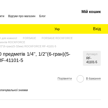
Мій кошик
кти
Відгуки про магазин
Блог
Вхід
Укр
 для кожного!
FORSAGE
FORSAGE ROCKFORCE
ументів ROCKFORCE
, 1/2''(6-гран)(5-32мм) ROCKFORCE RF-41101-5
предметів 1/4'', 1/2''(6-гран)(5-
Артикул
RF-
F-41101-5
41101-5
Порівняти
В бажання
опичувальної знижки