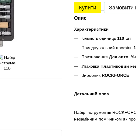
Купити
Замовити
Опис
Характеристики
Кількість одиниць
110 шт
Пpиєднувaльний пpoфіль
1
Призначення
Для авто, У
Упаковка
Пластиковий ке
Виробник
ROCKFORCE
Детальний опис
Набір інструментів ROCKFORCE
незамінним помічником як проф