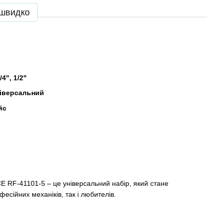
 швидко
/4", 1/2"
ніверсальний
йс
 RF-41101-5 – це універсальний набір, який стане
есійних механіків, так і любителів.