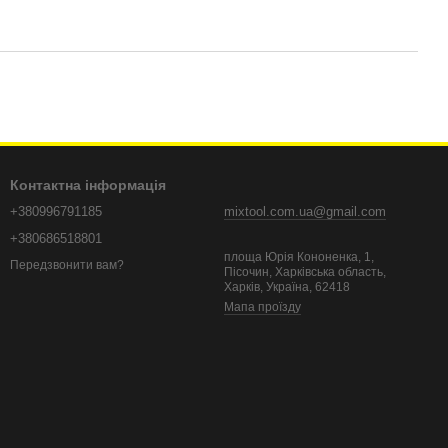
Контактна інформація
+380996791185
mixtool.com.ua@gmail.com
+380686518801
площа Юрія Кононенка, 1,
Передзвонити вам?
Пісочин, Харківська область,
Харків, Україна, 62418
Мапа проїзду