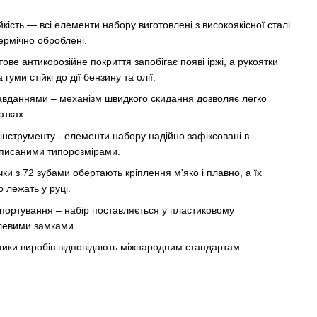
йкість — всі елементи набору виготовлені з високоякісної сталі
ермічно оброблені.
ове антикорозійне покриття запобігає появі іржі, а рукоятки
 гуми стійкі до дії бензину та олії.
авданнями – механізм швидкого скидання дозволяє легко
атках.
інструменту - елементи набору надійно зафіксовані в
дписаними типорозмірами.
ки з 72 зубами обертають кріплення м'яко і плавно, а їх
 лежать у руці.
спортування – набір поставляється у пластиковому
левими замками.
стики виробів відповідають міжнародним стандартам.