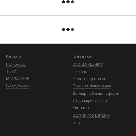
Каталог
Клієнтам
FORSAGE
Вхід до кабінету
TOYA
Про нас
MILWAUKEE
Оплата і доставка
Інструменти
Обмін та повернення
Договір публічної оферти
Угода користувача
Контакти
Відгуки про магазин
Блог