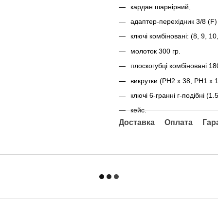
кардан шарнірний,
адаптер-перехідник 3/8 (F) 
ключі комбіновані: (8, 9, 10,
молоток 300 гр.
плоскогубці комбіновані 18
викрутки (РН2 х 38, РН1 х 1
ключі 6-гранні г-подібні (1.5
кейс.
Доставка
Оплата
Гар