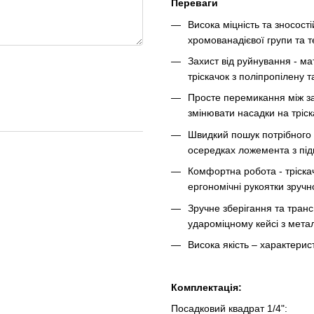
Переваги
Висока міцність та зносості
хромованадієвої групи та т
Захист від руйнування - мат
тріскачок з поліпропілену та
Просте перемикання між з
змінювати насадки на тріск
Швидкий пошук потрібного 
осередках ложемента з пі
Комфортна робота - тріскач
ергономічні рукоятки зручно
Зручне зберігання та тран
удароміцному кейсі з мета
Висока якість – характери
Комплектація:
Посадковий квадрат 1/4":