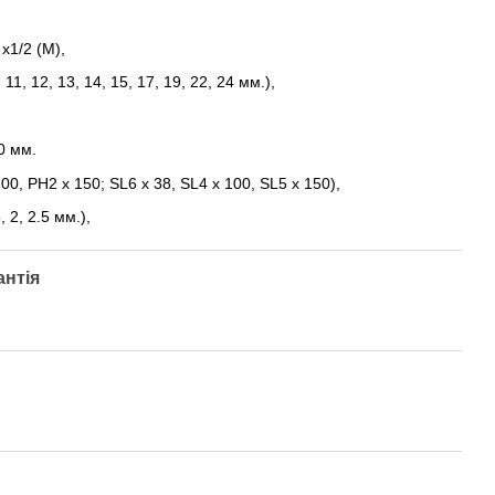
х1/2 (М),
 11, 12, 13, 14, 15, 17, 19, 22, 24 мм.),
0 мм.
00, РН2 х 150; SL6 х 38, SL4 х 100, SL5 х 150),
, 2, 2.5 мм.),
антія