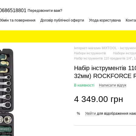
0686518801
Передзвонити вам?
Обмін та повернення
Договір публічної оферти
Угода користувача
Конта
Інтернет-магазин MIXTOOL - Інструмент
Набори інструментів
Набори інстр
Набір інструментів 110 предметів 1/4''
Набір інструментів 110 
32мм) ROCKFORCE R
В наявності
Написати відгук
4 349.00 грн
Увійти
для відображення нак
%