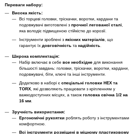
Переваги набору:
Висока якість:
Всі торцеві головки, тріскачки, воротки, кардани та
подовжувачі виготовлені з
прочної легованої сталі
,
яка володіє підвищеною стійкістю до корозії.
Інструменти зроблені з
якісних матеріалів
, що
гарантує їх
довговічність
та
надійність
.
Широка комплектація:
Набір включає в себе
все необхідне
для виконання
більшості завдань: головки, тріскачки, воротки, кардани,
подовжувачі, біти, ключі та інші інструменти.
Додатково в наборі є
спеціальні головки HEX та
TORX
, які дозволяють працювати з кріпленням у
важкодоступних місцях, а також
головка свічна 1/2 на
16 мм
.
Зручність використання:
Ергономічні рукоятки
роблять роботу з інструментами
комфортною.
Всі інструменти розміщені в міцному пластиковому