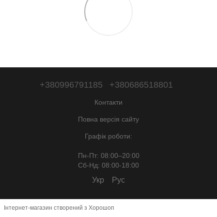
+380996791185
+380686518801
Контакти
Повна версія сайту
Графік роботи:
Пн-Пт: 08:00–20:00
Сб-Нд: 08:00-18:00
Укр
Рус
Інтернет-магазин створений з Хорошоп