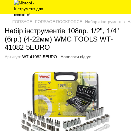
FORSAGE
FORSAGE ROCKFORCE
Набори інструментів
Н
Набір інструментів 108пр. 1/2", 1/4"
(6гр.) (4-22мм) WMC TOOLS WT-
41082-5EURO
Артикул:
WT-41082-5EURO
Написати відгук