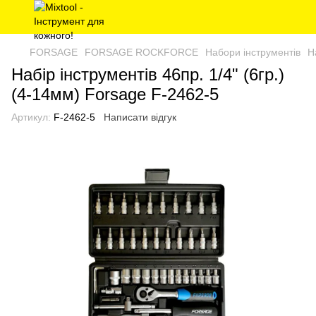
FORSAGE
FORSAGE ROCKFORCE
Набори інструментів
Н
Набір інструментів 46пр. 1/4" (6гр.)
(4-14мм) Forsage F-2462-5
Артикул:
F-2462-5
Написати відгук