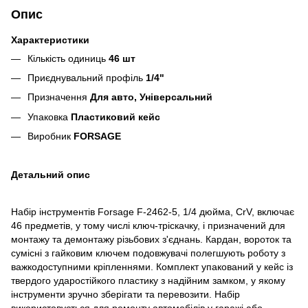
Опис
Характеристики
Кількість одиниць
46 шт
Пpиєднувaльний пpoфіль
1/4"
Призначення
Для авто, Універсальний
Упаковка
Пластиковий кейс
Виробник
FORSAGE
Детальний опис
Набір інструментів Forsage F-2462-5, 1/4 дюйма, CrV, включає
46 предметів, у тому числі ключ-тріскачку, і призначений для
монтажу та демонтажу різьбових з'єднань. Кардан, вороток та
сумісні з гайковим ключем подовжувачі полегшують роботу з
важкодоступними кріпленнями. Комплект упакований у кейс із
твердого ударостійкого пластику з надійним замком, у якому
інструменти зручно зберігати та перевозити. Набір
використовується для ремонту автомобілів у гаражі або