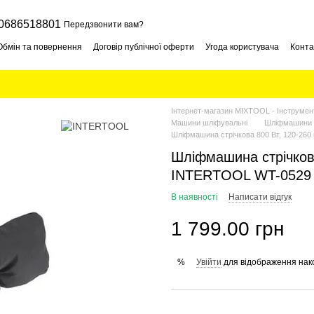
0686518801
Передзвонити вам?
Обмін та повернення
Договір публічної оферти
Угода користувача
Конта
Інтернет-магазин MIXTOOL - Інструмент
Машини шліфувальні
Шліфмашини с
Шліфмашина стрічкова 800 Вт, 120-26
Шліфмашина стрічкова
INTERTOOL WT-0529
В наявності
Написати відгук
1 799.00 грн
Увійти
для відображення нак
%