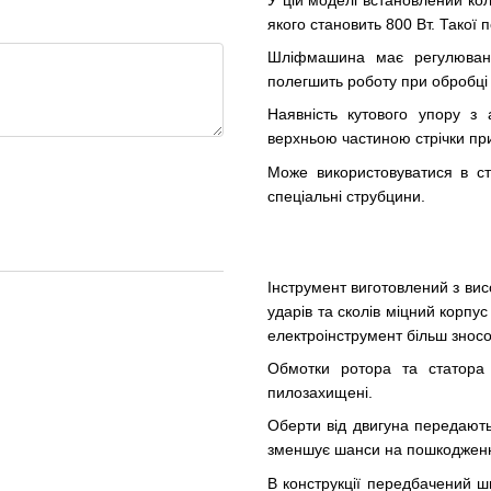
якого становить 800 Вт. Такої
Шліфмашина має регулюванн
полегшить роботу при обробці р
Наявність кутового упору з
верхньою частиною стрічки при
Може використовуватися в ст
спеціальні струбцини.
Інструмент виготовлений з висо
ударів та сколів міцний корпу
електроінструмент більш зносо
Обмотки ротора та статора 
пилозахищені.
Оберти від двигуна передають
зменшує шанси на пошкодженн
В конструкції передбачений ш