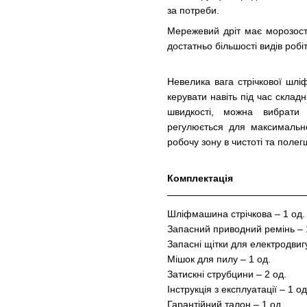
за потреби.
Мережевий дріт має морозості
достатньо більшості видів робі
Невелика вага стрічкової шлі
керувати навіть під час склад
швидкості, можна вибрати
регулюється для максимальн
робочу зону в чистоті та поле
Комплектація
Шліфмашина стрічкова – 1 од.
Запасний приводний ремінь – 
Запасні щітки для електродвигу
Мішок для пилу – 1 од.
Затискні струбцини – 2 од.
Інструкція з експлуатації – 1 од
Гарантійний талон – 1 од.