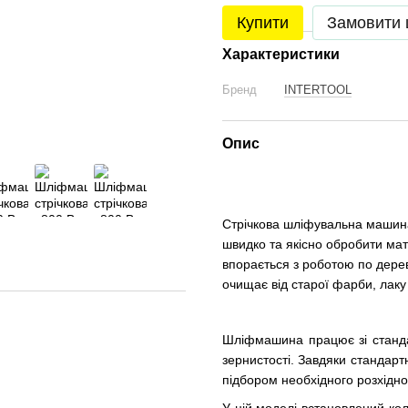
Купити
Замовити
Характеристики
Бренд
INTERTOOL
Опис
Стрічкова шліфувальна машина
швидко та якісно обробити мат
впорається з роботою по дереву
очищає від старої фарби, лаку 
Шліфмашина працює зі станда
зернистості. Завдяки стандарт
підбором необхідного розхідно
У цій моделі встановлений кол