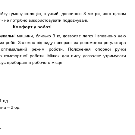
йку гумову ізоляцію, гнучкий, довжиною 3 метри, чого цілком
т - не потрібно використовувати подовжувачі.
Комфорт у роботі
фувальні машини, близько 3 кг, дозволяє легко і впевнено нею
них робіт. Залежно від виду поверхні, за допомогою регулятора
 оптимальний режим роботи. Положення опорної ручки
о комфортної роботи. Мішок для пилу дозволяє утримувати
гшує прибирання робочого місця.
1 од.
на – 2 од.
.