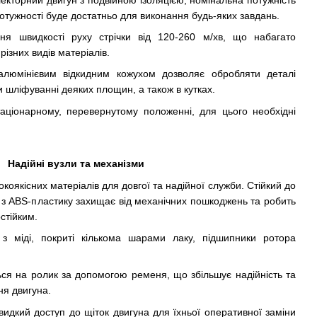
 потужності буде достатньо для виконання будь-яких завдань.
я швидкості руху стрічки від 120-260 м/хв, що набагато
ізних видів матеріалів.
 алюмінієвим відкидним кожухом дозволяє обробляти деталі
 шліфуванні деяких площин, а також в кутках.
аціонарному, перевернутому положенні, для цього необхідні
Надійні вузли та механізми
коякісних матеріалів для довгої та надійної служби. Стійкий до
с з ABS-пластику захищає від механічних пошкоджень та робить
стійким.
з міді, покриті кількома шарами лаку, підшипники ротора
ся на ролик за допомогою ременя, що збільшує надійність та
я двигуна.
видкий доступ до щіток двигуна для їхньої оперативної заміни