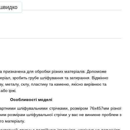
 швидко
 призначена для обробки різних матеріалів. Допоможе
еріал, зробить грубе шліфування та затирання. Відмінно
, металу, склу, пластику та каменю, якісно вирівнює та
або іржі.
Особливості моделі
ртними шліфувальними стрічками, розміром 76х457мм різної
ним розмірам шліфувальної стрічки у вас не виникне проблем з
го матеріалу.
екторний двигун з подвійною ізоляцією, номінальна потужність