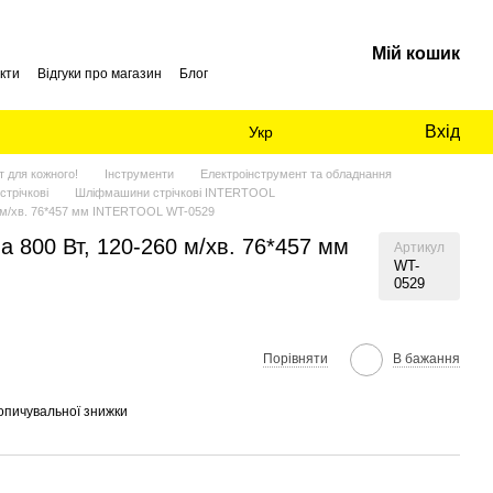
Мій кошик
кти
Відгуки про магазин
Блог
Вхід
Укр
 для кожного!
Інструменти
Електроінструмент та обладнання
трічкові
Шліфмашини стрічкові INTERTOOL
0 м/хв. 76*457 мм INTERTOOL WT-0529
 800 Вт, 120-260 м/хв. 76*457 мм
Артикул
WT-
0529
Порівняти
В бажання
опичувальної знижки