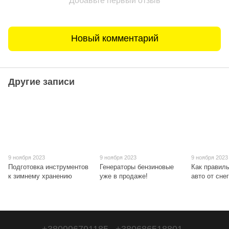
Добавьте первый отзыв
Новый комментарий
Другие записи
9 ноября 2023
9 ноября 2023
9 ноября 2023
Подготовка инструментов
Генераторы бензиновые
Как правил
к зимнему хранению
уже в продаже!
авто от сне
+380996791185
+380686518801