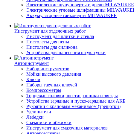
Электрические шуруповерты и дрели MILWAUKEE
Электрические угловые шлифмашины MILWAUKE
Аккумуляторные гайковерты MILWAUKEE
Инструмент для отделочных работ
Инструмент для плитки и стекла
Пистолеты для пены
Пистолеты для силикона
Устройства для нанесения штукатурки
Автоинструмент
Набор инструментов
Мойки высокого давления
Ключи
Наборы гаечных ключей
Компрессометры
Торцевые головки, шестигранники и звезды
Устройства зарядные и пуско-зарядные для АКБ
Рукоятки с храповым механизмом (трещотки)
Удлинители
Лебедки
Съемники и обжимки
Инструмент для смазочных материалов
Автоаксессуары