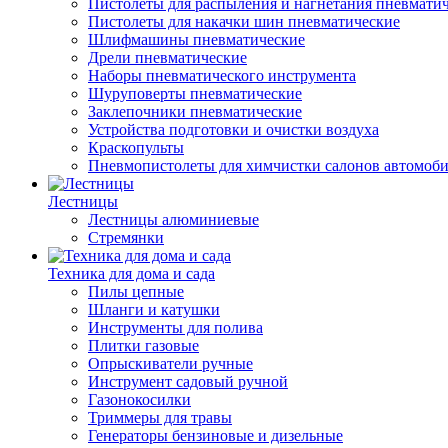
Пистолеты для распыления и нагнетания пневмати
Пистолеты для накачки шин пневматические
Шлифмашины пневматические
Дрели пневматические
Наборы пневматического инструмента
Шуруповерты пневматические
Заклепочники пневматические
Устройства подготовки и очистки воздуха
Краскопульты
Пневмопистолеты для химчистки салонов автомоб
Лестницы
Лестницы алюминиевые
Стремянки
Техника для дома и сада
Пилы цепные
Шланги и катушки
Инструменты для полива
Плитки газовые
Опрыскиватели ручные
Инструмент садовый ручной
Газонокосилки
Триммеры для травы
Генераторы бензиновые и дизельные