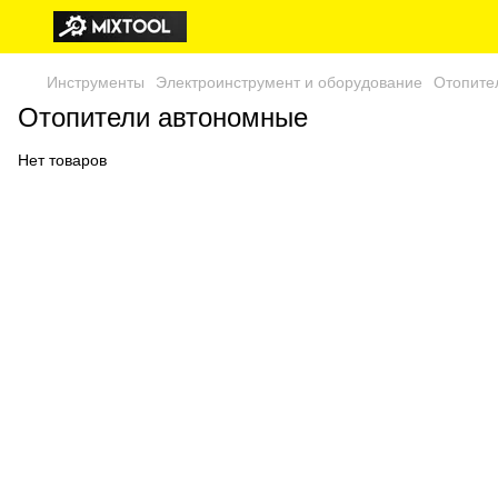
Инструменты
Электроинструмент и оборудование
Отопите
Отопители автономные
Нет товаров