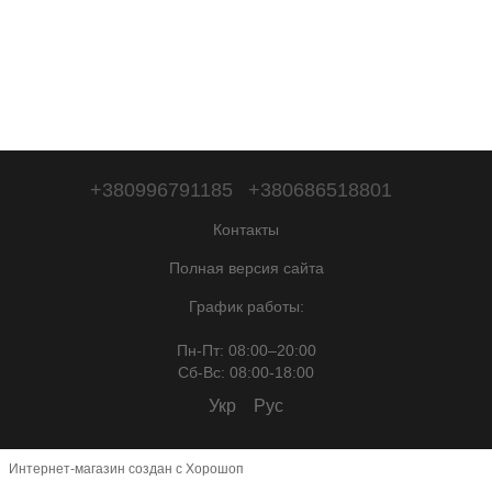
+380996791185
+380686518801
Контакты
Полная версия сайта
График работы:
Пн-Пт: 08:00–20:00
Сб-Вc: 08:00-18:00
Укр
Рус
Интернет-магазин создан с Хорошоп