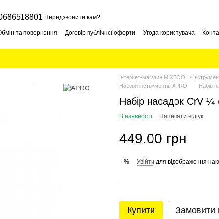
0686518801
Передзвонити вам?
Обмін та повернення
Договір публічної оферти
Угода користувача
Конта
Інтернет-магазин MIXTOOL - Інструмент
Набори інструментів APRO
Набір н
Набір насадок CrV ¼ 
В наявності
Написати відгук
449.00 грн
Увійти
для відображення нак
%
Купити
Замовити