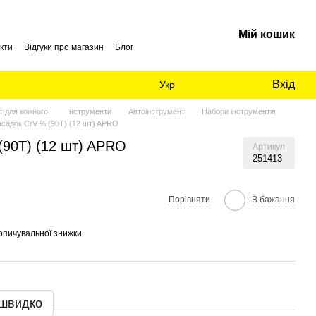
Мій кошик
кти
Відгуки про магазин
Блог
Вхід
Укр
 для кожного!
Інструменти
Автоінструмент
Набори інструментів
асадок CrV ¼ (90Т) (12 шт) APRO
(90Т) (12 шт) APRO
Артикул
251413
Порівняти
В бажання
опичувальної знижки
 швидко