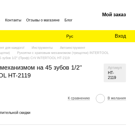
Мой заказ
е
Контакты
Отзывы о магазине
Блог
Вход
Рус
нт для каждого!
Инструменты
Автоинструмент
щотки)
Рукоятки с храповым механизмом (трещотки) INTERTOOL
 зубов 1/2'' (Проф) CrV INTERTOOL HT-2119
механизмом на 45 зубов 1/2''
Артикул
HT-
OL HT-2119
2119
К сравнению
В желания
пительной скидки