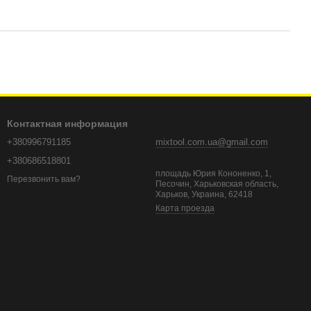
Контактная информация
+380996791185
mixtool.com.ua@gmail.com
+380686518801
площадь Юрия Кононенко, 1,
Перезвонить вам?
Песочин, Харьковская область,
Харьков, Украина, 62418
Карта проезда