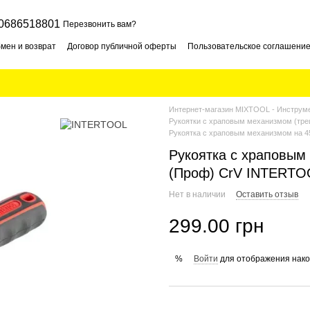
0686518801
Перезвонить вам?
мен и возврат
Договор публичной оферты
Пользовательское соглашени
Интернет-магазин MIXTOOL - Инструме
Рукоятки с храповым механизмом (тре
Рукоятка с храповым механизмом на 45
Рукоятка с храповым 
(Проф) CrV INTERTO
Нет в наличии
Оставить отзыв
299.00 грн
Войти
для отображения нако
%