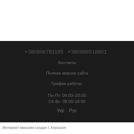
+380996791185
+380686518801
Контакты
Полная версия сайта
График работы:
Пн-Пт: 08:00–20:00
Сб-Вc: 08:00-18:00
Укр
Рус
Интернет-магазин создан с Хорошоп