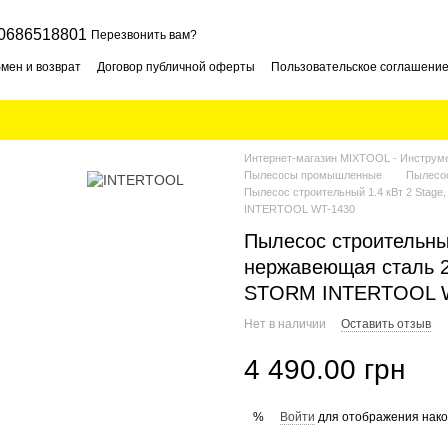
0686518801
Перезвонить вам?
мен и возврат
Договор публичной оферты
Пользовательское соглашени
Интернет-магазин MIXTOOL - Инструме
Пылесосы промышленные
Пылесо
Пылесос строительный 1.4 кВт 2 Stage,
INTERTOOL WT-1430
Пылесос строительный 
нержавеющая сталь 2
STORM INTERTOOL 
Нет в наличии
Оставить отзыв
4 490.00 грн
Войти
для отображения нако
%