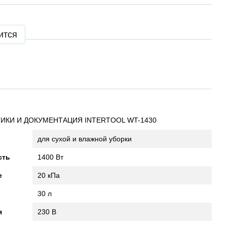
ится
ИКИ И ДОКУМЕНТАЦИЯ INTERTOOL WT-1430
для сухой и влажной уборки
сть
1400 Вт
е
20 кПа
30 л
я
230 В