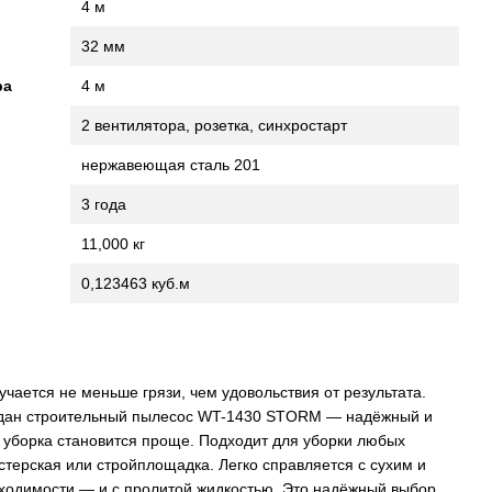
4 м
32 мм
ра
4 м
2 вентилятора, розетка, синхростарт
нержавеющая сталь 201
3 года
11,000 кг
0,123463 куб.м
учается не меньше грязи, чем удовольствия от результата.
оздан строительный пылесос WT-1430 STORM — надёжный и
уборка становится проще. Подходит для уборки любых
стерская или стройплощадка. Легко справляется с сухим и
ходимости — и с пролитой жидкостью. Это надёжный выбор