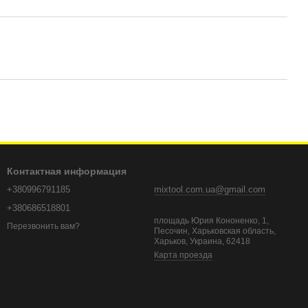
Контактная информация
+380996791185
mixtool.com.ua@gmail.com
+380686518801
площадь Юрия Кононенко, 1,
Перезвонить вам?
Песочин, Харьковская область,
Харьков, Украина, 62418
Карта проезда