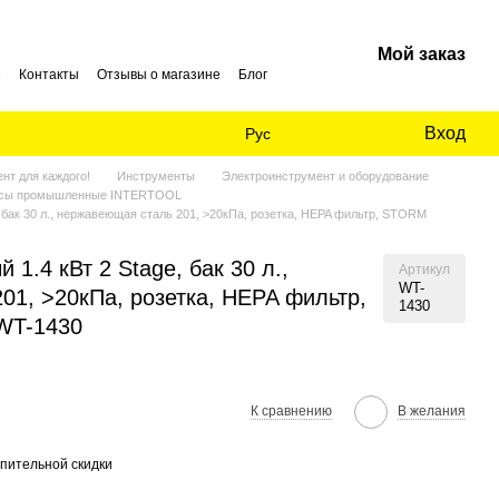
Мой заказ
е
Контакты
Отзывы о магазине
Блог
Вход
Рус
нт для каждого!
Инструменты
Электроинструмент и оборудование
сы промышленные INTERTOOL
 бак 30 л., нержавеющая сталь 201, >20кПа, розетка, HEPA фильтр, STORM
1.4 кВт 2 Stage, бак 30 л.,
Артикул
WT-
01, >20кПа, розетка, HEPA фильтр,
1430
WT-1430
К сравнению
В желания
пительной скидки