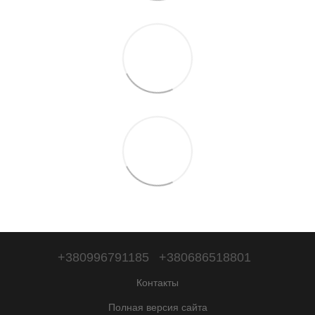
+380996791185
+380686518801
Контакты
Полная версия сайта