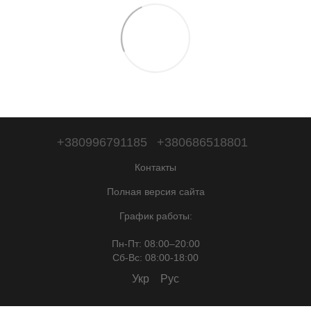
+380996791185
+380686518801
Контакты
Полная версия сайта
График работы:
Пн-Пт: 08:00–20:00
Сб-Вc: 08:00-18:00
Укр
Рус