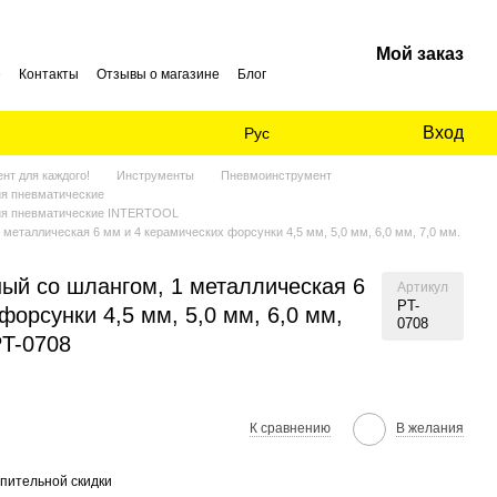
Мой заказ
е
Контакты
Отзывы о магазине
Блог
Вход
Рус
нт для каждого!
Инструменты
Пневмоинструмент
ия пневматические
ния пневматические INTERTOOL
металлическая 6 мм и 4 керамических форсунки 4,5 мм, 5,0 мм, 6,0 мм, 7,0 мм.
ный со шлангом, 1 металлическая 6
Артикул
PT-
форсунки 4,5 мм, 5,0 мм, 6,0 мм,
0708
T-0708
К сравнению
В желания
пительной скидки