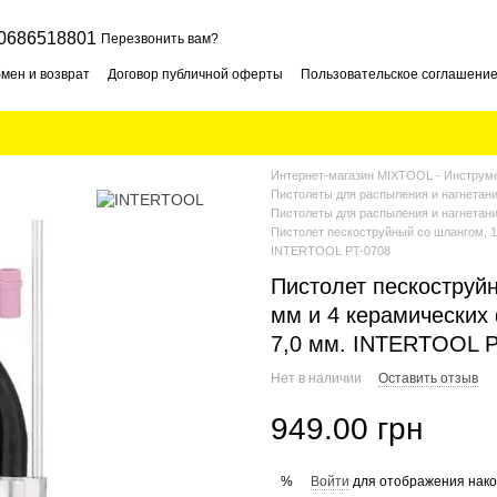
0686518801
Перезвонить вам?
мен и возврат
Договор публичной оферты
Пользовательское соглашени
Интернет-магазин MIXTOOL - Инструме
Пистолеты для распыления и нагнетан
Пистолеты для распыления и нагнета
Пистолет пескоструйный со шлангом, 1 
INTERTOOL PT-0708
Пистолет пескоструй
мм и 4 керамических 
7,0 мм. INTERTOOL P
Нет в наличии
Оставить отзыв
949.00 грн
Войти
для отображения нако
%