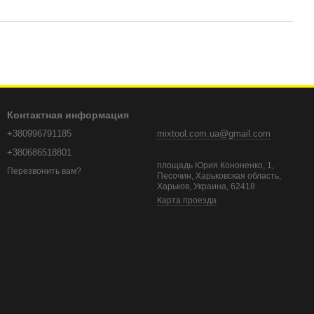
Контактная информация
+380996791185
mixtool.com.ua@gmail.com
+380686518801
площадь Юрия Кононенко, 1,
Перезвонить вам?
Песочин, Харьковская область,
Харьков, Украина, 62418
Карта проезда