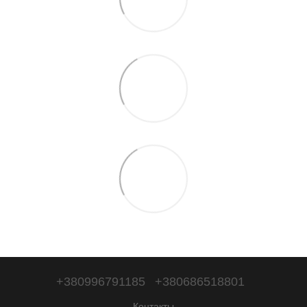
+380996791185
+380686518801
Контакты