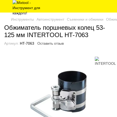
Инструменты
Автоинструмент
Съемники и обжимки
Обжим
Обжиматель поршневых колец 53-
125 мм INTERTOOL HT-7063
Артикул:
HT-7063
Оставить отзыв