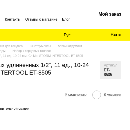
Мой заказ
е
Контакты
Отзывы о магазине
Блог
Вход
Рус
нт для каждого!
Инструменты
Автоинструмент
езды
Наборы торцевых головок
", 11 ед., 10-24 мм, Cr-Mo, STORM INTERTOOL ET-8505
х удлиненных 1/2", 11 ед., 10-24
Артикул
ET-
NTERTOOL ET-8505
8505
К сравнению
В желания
пительной скидки