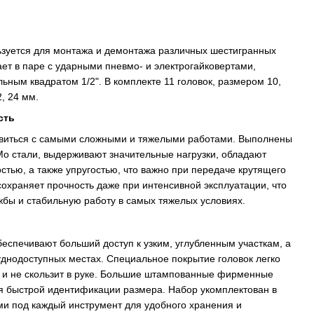
ьзуется для монтажа и демонтажа различных шестигранных
ет в паре с ударными пневмо- и электрогайковертами,
ьным квадратом 1/2". В комплекте 11 головок, размером 10,
2, 24 мм.
сть
авиться с самыми сложными и тяжелыми работами. Выполнены
Mo стали, выдерживают значительные нагрузки, обладают
тью, а также упругостью, что важно при передаче крутящего
сохраняет прочность даже при интенсивной эксплуатации, что
жбы и стабильную работу в самых тяжелых условиях.
спечивают больший доступ к узким, углубленным участкам, а
днодоступных местах. Специальное покрытие головок легко
и не скользит в руке. Большие штампованные фирменные
ля быстрой идентификации размера. Набор укомплектован в
ми под каждый инструмент для удобного хранения и