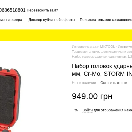
0686518801
Перезвонить вам?
мен и возврат
Договор публичной оферты
Пользовательское соглашени
Интернет-магазин MIXTOOL - Инструме
Торцевые головки, шестигранники и зв
Набор головок ударных удлиненных 1/2
Набор головок ударны
мм, Cr-Mo, STORM I
Нет в наличии
Оставить отзыв
949.00 грн
Войти
для отображения нако
%