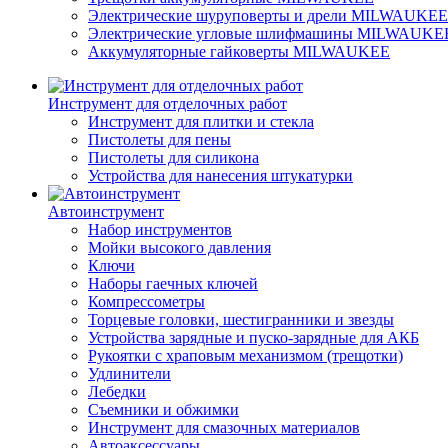
Электрические шуруповерты и дрели MILWAUKEE
Электрические угловые шлифмашины MILWAUKE
Аккумуляторные гайковерты MILWAUKEE
Инструмент для отделочных работ
Инструмент для плитки и стекла
Пистолеты для пены
Пистолеты для силикона
Устройства для нанесения штукатурки
Автоинструмент
Набор инструментов
Мойки высокого давления
Ключи
Наборы гаечных ключей
Компрессометры
Торцевые головки, шестигранники и звезды
Устройства зарядные и пуско-зарядные для АКБ
Рукоятки с храповым механизмом (трещотки)
Удлинители
Лебедки
Съемники и обжимки
Инструмент для смазочных материалов
Автоаксессуары