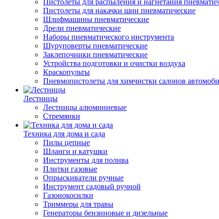
Пистолеты для распыления и нагнетания пневмати
Пистолеты для накачки шин пневматические
Шлифмашины пневматические
Дрели пневматические
Наборы пневматического инструмента
Шуруповерты пневматические
Заклепочники пневматические
Устройства подготовки и очистки воздуха
Краскопульты
Пневмопистолеты для химчистки салонов автомоб
Лестницы
Лестницы алюминиевые
Стремянки
Техника для дома и сада
Пилы цепные
Шланги и катушки
Инструменты для полива
Плитки газовые
Опрыскиватели ручные
Инструмент садовый ручной
Газонокосилки
Триммеры для травы
Генераторы бензиновые и дизельные