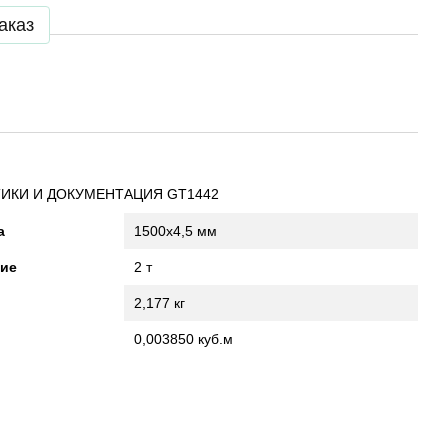
аказ
ИКИ И ДОКУМЕНТАЦИЯ GT1442
а
1500x4,5 мм
лие
2 т
2,177 кг
0,003850 куб.м