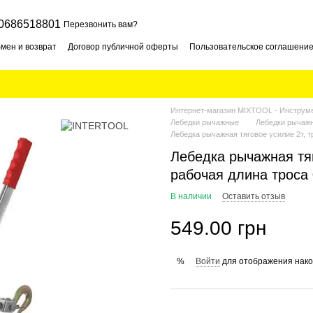
0686518801
Перезвонить вам?
мен и возврат
Договор публичной оферты
Пользовательское соглашени
Интернет-магазин MIXTOOL - Инструме
Лебедки рычажные
Лебедки рыча
Лебедка рычажная тяговое усилие 2т, 
Лебедка рычажная тяг
рабочая длина троса
В наличии
Оставить отзыв
549.00 грн
Войти
для отображения нако
%