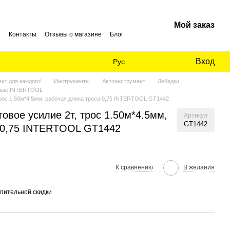
Мой заказ
е
Контакты
Отзывы о магазине
Блог
Вход
Рус
нт для каждого!
Инструменты
Автоинструмент
Лебедки
жные INTERTOOL
трос 1.50м*4.5мм, рабочая длина троса 0,75 INTERTOOL GT1442
овое усилие 2т, трос 1.50м*4.5мм,
Артикул
GT1442
 0,75 INTERTOOL GT1442
К сравнению
В желания
пительной скидки