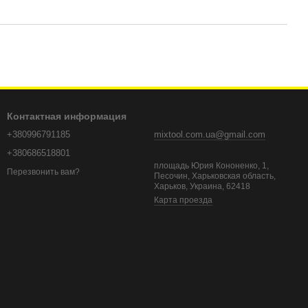
Контактная информация
+380996791185
mixtool.com.ua@gmail.com
+380686518801
площадь Юрия Кононенко, 1,
Перезвонить вам?
Песочин, Харьковская область,
Харьков, Украина, 62418
Карта проезда