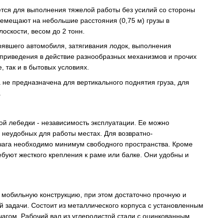
тся для выполнения тяжелой работы без усилий со стороны
емещают на небольшие расстояния (0,75 м) грузы в
оскости, весом до 2 тонн.
рявшего автомобиля, затягивания лодок, выполнения
 приведения в действие разнообразных механизмов и прочих
, так и в бытовых условиях.
 не предназначена для вертикального поднятия груза, для
.
й лебедки - независимость эксплуатации. Ее можно
 неудобных для работы местах. Для возвратно-
чага необходимо минимум свободного пространства. Кроме
ебуют жесткого крепления к раме или балке. Они удобны и
 мобильную конструкцию, при этом достаточно прочную и
 задачи. Состоит из металлического корпуса с установленным
агом. Рабочий вал из углеродистой стали с оцинкованным