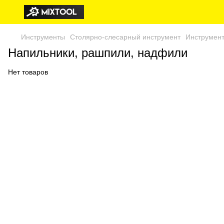
Инструменты
Столярно-слесарный инструмент
Инструмент
Напильники, рашпили, надфили
Нет товаров