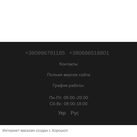
+380996791185
+380686518801
Контакты
Полная версия сайта
График работы:
Пн-Пт: 08:00–20:00
Сб-Вc: 08:00-18:00
Укр
Рус
Интернет-магазин создан с Хорошоп