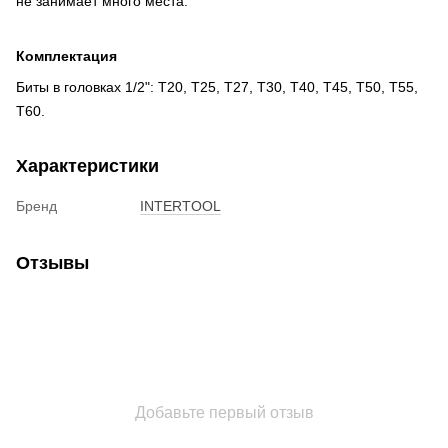
не занимает много места.
Комплектация
Биты в головках 1/2": T20, T25, T27, T30, T40, T45, T50, T55,
T60.
Характеристики
Бренд
INTERTOOL
Отзывы
Добавьте первый отзыв