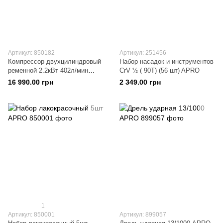
Артикул: 850182
Артикул: 251456
Компрессор двухцилиндровый
Набор насадок и инструментов
ременной 2.2кВт 402л/мин
CrV ½ ( 90Т) (56 шт) APRO
8бар 100л (2 крана), APRO
16 990.00 грн
2 349.00 грн
850182
1
Артикул: 850001
Артикул: 899057