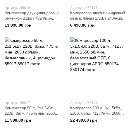
Артикул: 850181
Артикул: 850171
Компрессор двухцилиндровый
Компрессор двухцилиндровый
ременной 2.2кВт 402л/мин
безмасляный 1.5кВт 240л/мин
8бар 50л (2 крана), APRO
8бар 24л, APRO 850171
13 990.00 грн
6 490.00 грн
850181
Артикул: 85017
Артикул: 850174
Компрессор 50 л, 2x1.5кВт,
Компрессор 100 л, 3x1.5кВт,
220В, 8атм, 475 л/мин, 2650
220В, 8атм, 712 л/мин, 2650
об/мин, безмасляный, 4
об/мин, безмасляный OFE, 6
11 990.00 грн
22 490.00 грн
цилиндра 85017
цилиндров APRO 850174