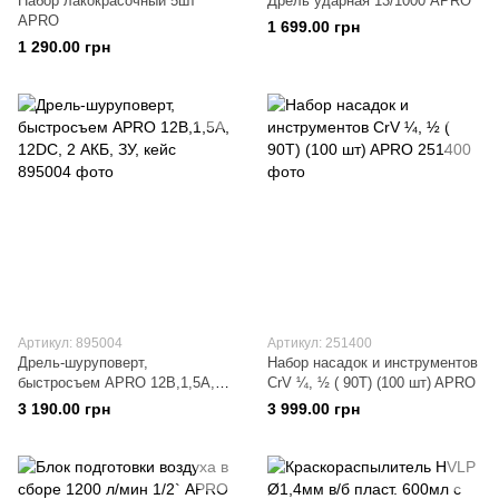
Набор лакокрасочный 5шт
Дрель ударная 13/1000 APRO
APRO
1 699.00 грн
1 290.00 грн
Артикул: 895004
Артикул: 251400
Дрель-шуруповерт,
Набор насадок и инструментов
быстросъем APRO 12В,1,5А,
CrV ¼, ½ ( 90Т) (100 шт) APRO
12DC, 2 АКБ, ЗУ, кейс
3 190.00 грн
3 999.00 грн