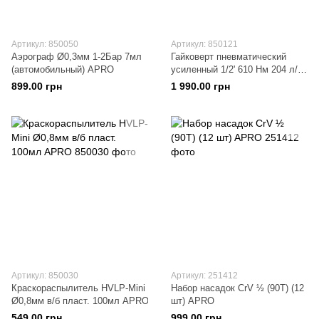
Артикул: 850050
Артикул: 850121
Аэрограф Ø0,3мм 1-2Бар 7мл
Гайковерт пневматический
(автомобильный) APRO
усиленный 1/2' 610 Нм 204 л/
мин APRO
899.00 грн
1 990.00 грн
Артикул: 850030
Артикул: 251412
Краскораспылитель HVLP-Mini
Набор насадок CrV ½ (90Т) (12
Ø0,8мм в/б пласт. 100мл APRO
шт) APRO
549.00 грн
999.00 грн