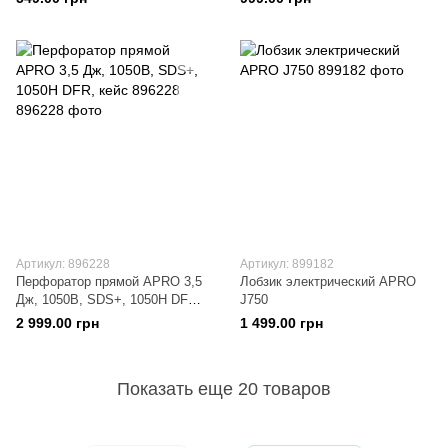
Артикул: 896228
Артикул: 899182
Перфоратор прямой APRO 3,5
Лобзик электрический APRO
Дж, 1050В, SDS+, 1050H DFR,
J750
кейс 896228
2 999.00 грн
1 499.00 грн
Показать еще 20 товаров