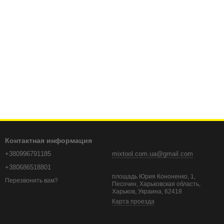
Контактная информация
+380996791185
mixtool.com.ua@gmail.com
+380686518801
площадь Юрия Кононенко, 1,
Перезвонить вам?
Песочин, Харьковская область,
Харьков, Украина, 62418
Карта проезда