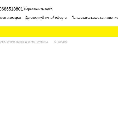
0686518801
Перезвонить вам?
мен и возврат
Договор публичной оферты
Пользовательское соглашени
ики, сумки, пояса для инструмента
Стеллажи