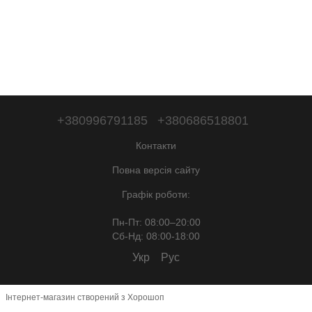
+380996791185
+380686518801
Контакти
Повна версія сайту
Графік роботи:
Пн-Пт: 08:00–20:00
Сб-Нд: 08:00-18:00
Укр
Рус
Інтернет-магазин створений з Хорошоп