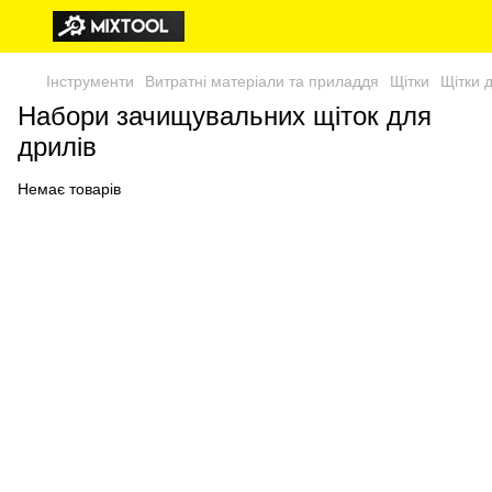
Інструменти
Витратні матеріали та приладдя
Щітки
Щітки 
Набори зачищувальних щіток для
дрилів
Немає товарів