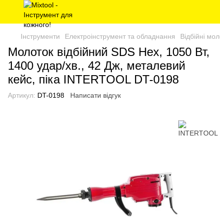
Інструменти
Електроінструмент та обладнання
Відбійні мол
Молоток відбійний SDS Hex, 1050 Вт,
1400 удар/хв., 42 Дж, металевий
кейс, піка INTERTOOL DT-0198
Артикул:
DT-0198
Написати відгук