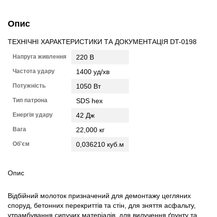
Опис
ТЕХНІЧНІ ХАРАКТЕРИСТИКИ ТА ДОКУМЕНТАЦІЯ DT-0198
Напруга живлення
220 В
Частота удару
1400 уд/хв
Потужність
1050 Вт
Тип патрона
SDS hex
Енергія удару
42 Дж
Вага
22,000 кг
Об'єм
0,036210 куб.м
Опис
Відбійний молоток призначений для демонтажу цегляних
споруд, бетонних перекриттів та стін, для зняття асфальту,
утрамбування сипучих матеріалів, для вилучення ґрунту та