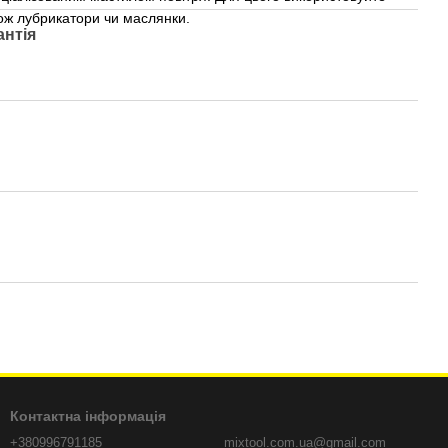
кож лубрикатори чи маслянки.
антія
Контактна інформація
+380996791185
mixtool.com.ua@gmail.com