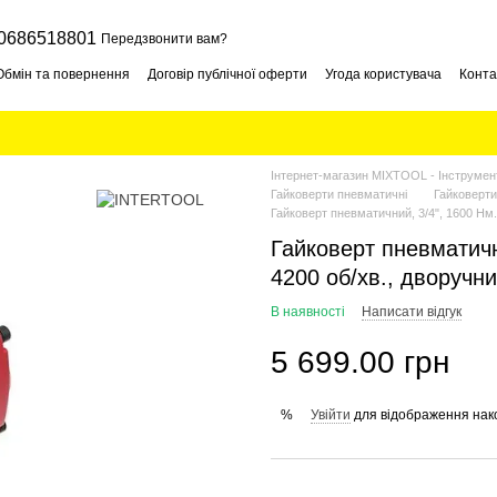
0686518801
Передзвонити вам?
Обмін та повернення
Договір публічної оферти
Угода користувача
Конта
Інтернет-магазин MIXTOOL - Інструмент
Гайковерти пневматичні
Гайковерт
Гайковерт пневматичний, 3/4", 1600 Нм
Гайковерт пневматичн
4200 об/хв., дворуч
В наявності
Написати відгук
5 699.00 грн
Увійти
для відображення нак
%