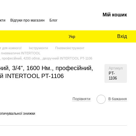
Мій кошик
кти
Відгуки про магазин
Блог
Вхід
Укр
 для кожного!
Інструменти
Пневмоінструмент
и пневматичні INTERTOOL
., професійний, 4200 об/хв., дворучний INTERTOOL PT-1106
ий, 3/4", 1600 Нм., професійний,
Артикул
PT-
ний INTERTOOL PT-1106
1106
Порівняти
В бажання
опичувальної знижки