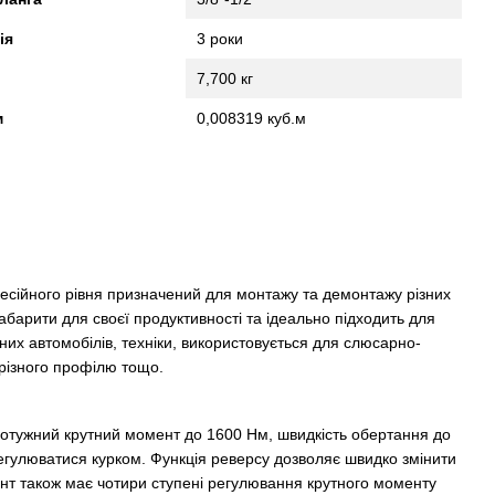
ія
3 роки
7,700 кг
м
0,008319 куб.м
сійного рівня призначений для монтажу та демонтажу різних
абарити для своєї продуктивності та ідеально підходить для
их автомобілів, техніки, використовується для слюсарно-
 різного профілю тощо.
отужний крутний момент до 1600 Нм, швидкість обертання до
регулюватися курком. Функція реверсу дозволяє швидко змінити
нт також має чотири ступені регулювання крутного моменту