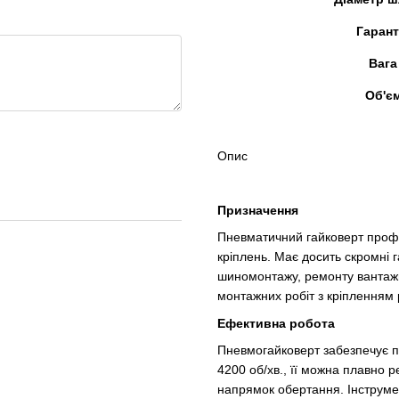
Гарант
Вага
Об'є
Опис
Призначення
Пневматичний гайковерт профе
кріплень. Має досить скромні г
шиномонтажу, ремонту вантажн
монтажних робіт з кріпленням
Ефективна робота
Пневмогайковерт забезпечує п
4200 об/хв., її можна плавно 
напрямок обертання. Інструме