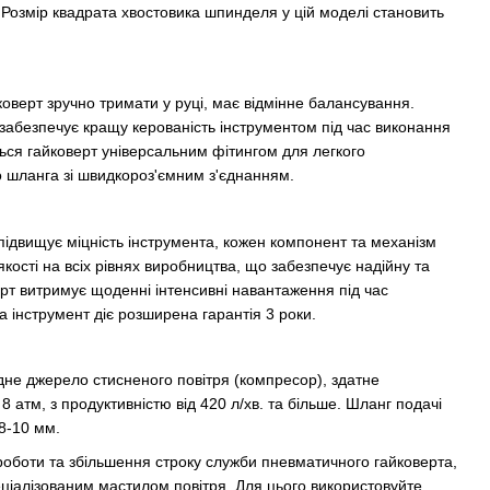
 Розмір квадрата хвостовика шпинделя у цій моделі становить
коверт зручно тримати у руці, має відмінне балансування.
забезпечує кращу керованість інструментом під час виконання
ться гайковерт універсальним фітингом для легкого
 шланга зі швидкороз'ємним з'єднанням.
ідвищує міцність інструмента, кожен компонент та механізм
кості на всіх рівнях виробництва, що забезпечує надійну та
рт витримує щоденні інтенсивні навантаження під час
 інструмент діє розширена гарантія 3 роки.
дне джерело стисненого повітря (компресор), здатне
 8 атм, з продуктивністю від 420 л/хв. та більше. Шланг подачі
8-10 мм.
роботи та збільшення строку служби пневматичного гайковерта,
еціалізованим мастилом повітря. Для цього використовуйте