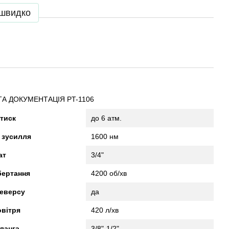
 швидко
ТА ДОКУМЕНТАЦІЯ PT-1106
тиск
до 6 атм.
 зусилля
1600 нм
ат
3/4"
бертання
4200 об/хв
реверсу
да
овітря
420 л/хв
ланга
3/8"-1/2"