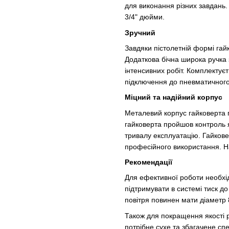
для виконання різних завдань.
3/4" дюйми.
Зручний
Завдяки пістолетній формі гай
Додаткова бічна широка ручка 
інтенсивних робіт. Комплектує
підключення до пневматичного
Міцний та надійний корпус
Металевий корпус гайковерта п
гайковерта пройшов контроль я
тривалу експлуатацію. Гайкове
професійного використання. На
Рекомендації
Для ефективної роботи необхі
підтримувати в системі тиск до
повітря повинен мати діаметр 
Також для покращення якості 
потрібне сухе та збагачене сп